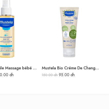
Mustela Huile Massage bébé 100ML
Mustela Bio Créme De Change 75ML
10.00
dh
95.00
dh
150.00
dh
11