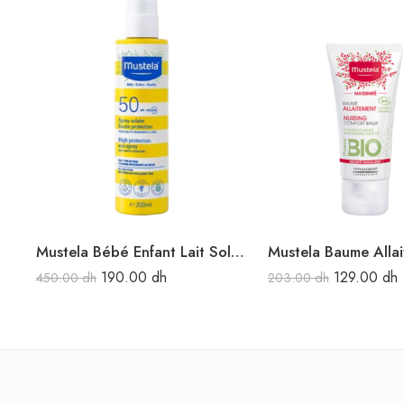
Mustela Bébé Enfant Lait Solaire Très Haute Protection SPF50 200ML
190.00
dh
129.00
dh
450.00
dh
203.00
dh