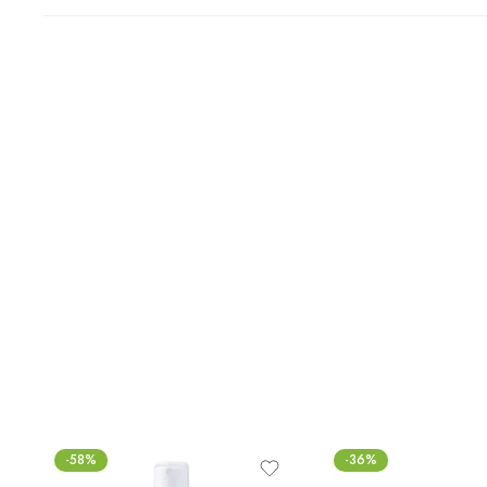
-58%
-36%