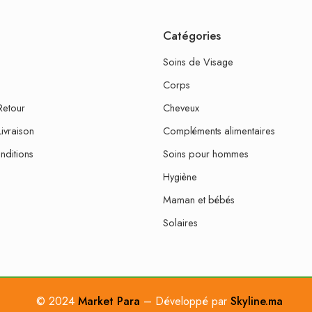
Catégories
Soins de Visage
Corps
Retour
Cheveux
Livraison
Compléments alimentaires
nditions
Soins pour hommes
Hygiène
Maman et bébés
Solaires
© 2024
Market Para
– Développé par
Skyline.ma