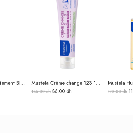
Mustela Baume Allaitement BIO 30ML
Mustela Crème change 123 100ML
86.00
dh
1
135.00
dh
173.00
dh