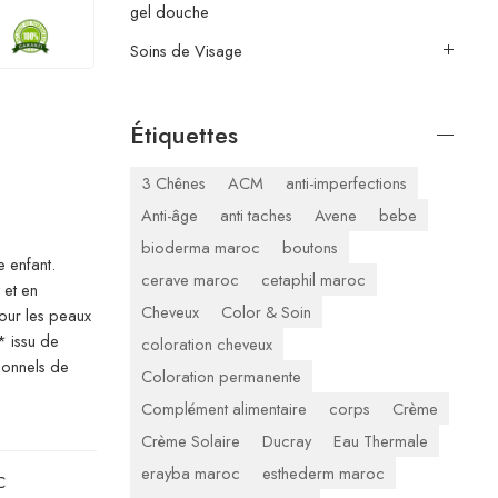
gel douche
Soins de Visage
Étiquettes
3 Chênes
ACM
anti-imperfections
Anti-âge
anti taches
Avene
bebe
bioderma maroc
boutons
 enfant.
cerave maroc
cetaphil maroc
 et en
Cheveux
Color & Soin
pour les peaux
* issu de
coloration cheveux
ionnels de
Coloration permanente
Complément alimentaire
corps
Crème
Crème Solaire
Ducray
Eau Thermale
erayba maroc
esthederm maroc
C