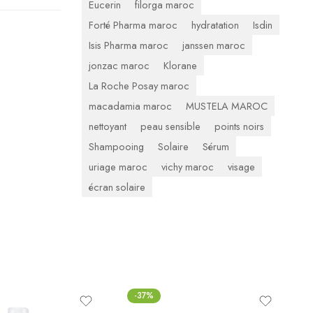
Eucerin
filorga maroc
Forté Pharma maroc
hydratation
Isdin
Isis Pharma maroc
janssen maroc
jonzac maroc
Klorane
La Roche Posay maroc
macadamia maroc
MUSTELA MAROC
nettoyant
peau sensible
points noirs
Shampooing
Solaire
Sérum
uriage maroc
vichy maroc
visage
écran solaire
-37%