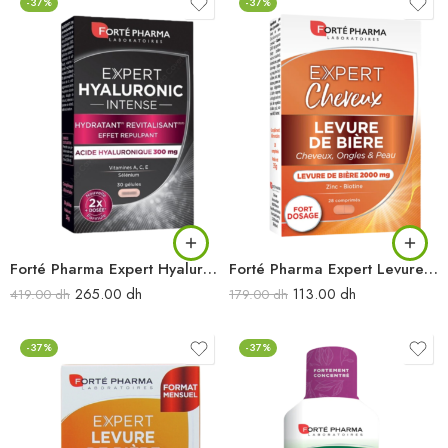
-37%
-37%
Forté Pharma Expert Hyaluronic Intense 30gl
Forté Pharma Expert Levure de bière 28cpr
265.00
dh
113.00
dh
419.00
dh
179.00
dh
-37%
-37%