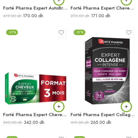
Forté Pharma Expert AutoBronz Gummies 60 gommes
Forté Pharma Expert Cheveux 28cpr
170.00
dh
171.00
dh
419.00
dh
270.00
dh
-37%
-37%
Forté Pharma Expert Cheveux 84cpr
Forté Pharma Expert Collagène Intense 14st
342.00
dh
265.00
dh
540.00
dh
419.00
dh