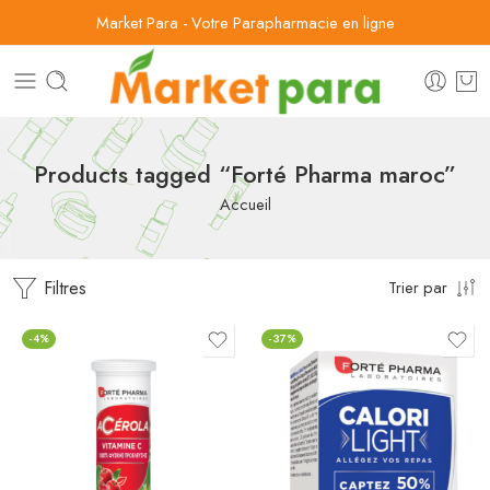
Market Para - Votre Parapharmacie en ligne
Products tagged “Forté Pharma maroc”
Accueil
Filtres
Trier par
-4%
-37%