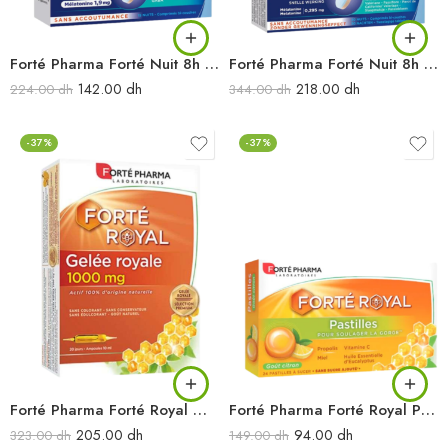
Forté Pharma Forté Nuit 8h 15 jrs
Forté Pharma Forté Nuit 8h 30cpr
142.00
dh
218.00
dh
224.00
dh
344.00
dh
-37%
-37%
Forté Pharma Forté Royal Gelée Royale 1000 mg 20amp
Forté Pharma Forté Royal Pastilles Citron 24 pst
205.00
dh
94.00
dh
323.00
dh
149.00
dh