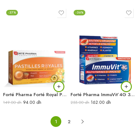
-37%
-36%
Forté Pharma Forté Royal Pastilles Miel 24 pst
Forté Pharma ImmuVit’4G 30cpr
94.00
dh
162.00
dh
149.00
dh
255.00
dh
1
2