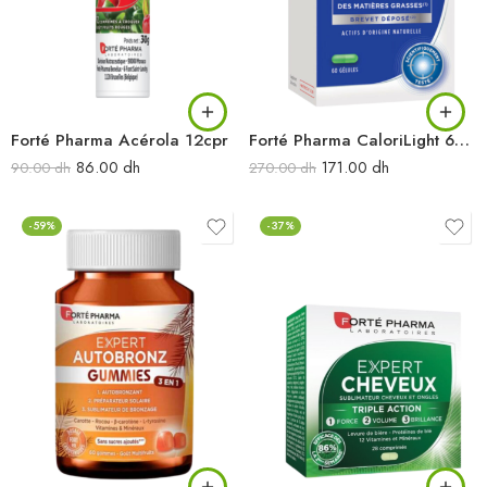
Forté Pharma Acérola 12cpr
Forté Pharma CaloriLight 60 cpr
86.00
dh
171.00
dh
90.00
dh
270.00
dh
-59%
-37%