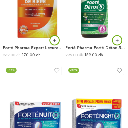
Forté Pharma Expert Levure de bière 56cpr
Forté Pharma Forté Détox 5 organes 500ml
170.00
dh
189.00
dh
269.00
dh
299.00
dh
-37%
-37%