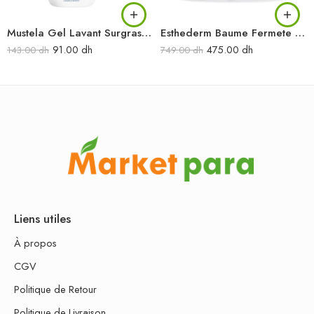
Mustela Gel Lavant Surgras 300ML
Esthederm Baume Fermete Haute Nutrition 200ML
91.00
dh
475.00
dh
143.00
dh
749.00
dh
Liens utiles
À propos
CGV
Politique de Retour
Politique de Livraison