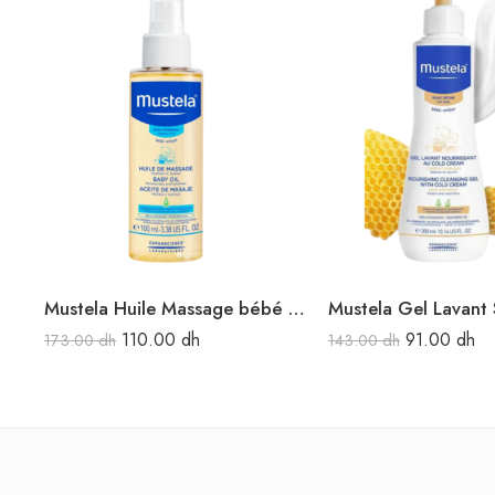
Mustela Huile Massage bébé 100ML
110.00
dh
91.00
dh
173.00
dh
143.00
dh