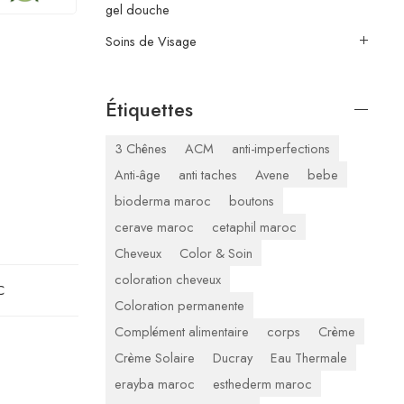
gel douche
Soins de Visage
Étiquettes
3 Chênes
ACM
anti-imperfections
Anti-âge
anti taches
Avene
bebe
bioderma maroc
boutons
cerave maroc
cetaphil maroc
Cheveux
Color & Soin
coloration cheveux
C
Coloration permanente
Complément alimentaire
corps
Crème
Crème Solaire
Ducray
Eau Thermale
erayba maroc
esthederm maroc