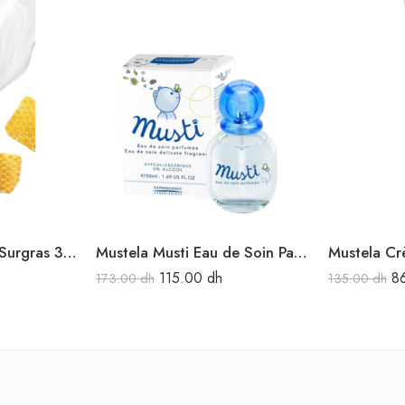
Mustela Gel Lavant Surgras 300ML
Mustela Musti Eau de Soin Parfumée 50ML
115.00
dh
8
173.00
dh
135.00
dh