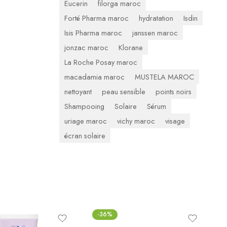
Eucerin
filorga maroc
Forté Pharma maroc
hydratation
Isdin
Isis Pharma maroc
janssen maroc
jonzac maroc
Klorane
La Roche Posay maroc
macadamia maroc
MUSTELA MAROC
nettoyant
peau sensible
points noirs
Shampooing
Solaire
Sérum
uriage maroc
vichy maroc
visage
écran solaire
-36%