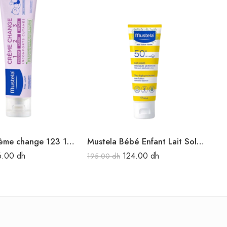
Mustela Crème change 123 100ML
Mustela Bébé Enfant Lait Solaire Très Haute Protection SPF50 40ML
6.00
dh
124.00
dh
195.00
dh
16