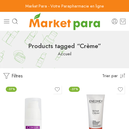
Market Para - Votre Parapharmacie en ligne
Products tagged “Crème”
Accueil
Filtres
Trier par
-37%
-37%