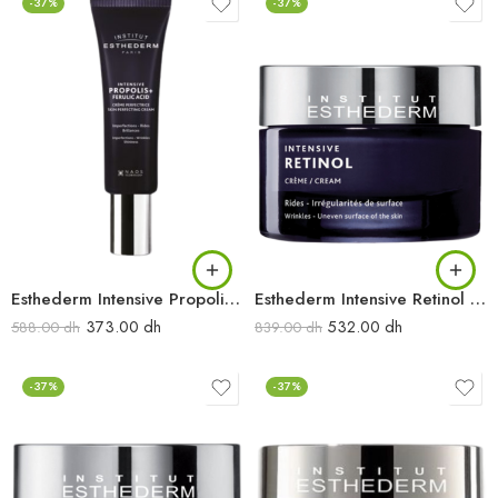
-37%
-37%
Esthederm Intensive Propolis Creme 50ML
Esthederm Intensive Retinol Creme 50ML
373.00
dh
532.00
dh
588.00
dh
839.00
dh
-37%
-37%