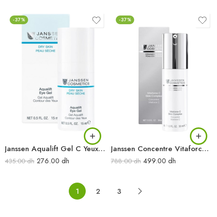
-37%
-37%
Janssen Aqualift Gel C Yeux 15ML
Janssen Concentre Vitaforce C 30ml
276.00
dh
499.00
dh
435.00
dh
788.00
dh
1
2
3