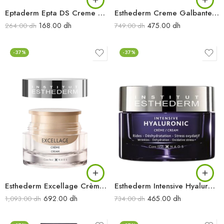
Eptaderm Epta DS Creme 40ML
Esthederm Creme Galbante Buste 200ML
168.00
dh
475.00
dh
264.00
dh
749.00
dh
-37%
-37%
Esthederm Excellage Crème 50ML
Esthederm Intensive Hyaluronic Creme 50ML
692.00
dh
465.00
dh
1,093.00
dh
734.00
dh