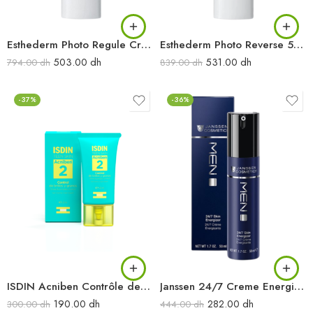
Esthederm Photo Regule Créme 50ML
Esthederm Photo Reverse 50ML
503.00
dh
531.00
dh
794.00
dh
839.00
dh
-37%
-36%
ISDIN Acniben Contrôle de la brillance et des boutons 40ML
Janssen 24/7 Creme Energisante 50ML
190.00
dh
282.00
dh
300.00
dh
444.00
dh