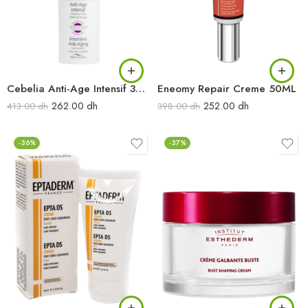
Cebelia Anti-Age Intensif 30ML
Eneomy Repair Creme 50ML
262.00
dh
252.00
dh
413.00
dh
398.00
dh
-36%
-37%