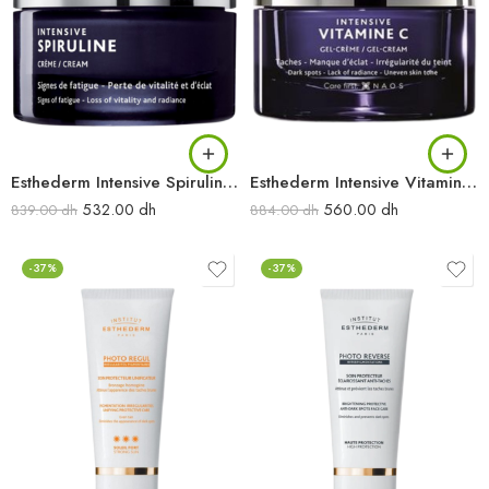
Esthederm Intensive Spiruline Creme 50ML
Esthederm Intensive Vitamine C Creme 50ML
532.00
dh
560.00
dh
839.00
dh
884.00
dh
-37%
-37%