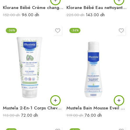
Klorane Bébé Crème change certifiée BIO 100 ml
Klorane Bébé Eau nettoyante au Calendula 500 ml
96.00
dh
143.00
dh
152.00
dh
225.00
dh
-36%
-36%
Mustela 2-En-1 Corps Cheveux 200ML
Mustela Bain Mousse Eveil 200ML
72.00
dh
76.00
dh
113.00
dh
119.00
dh