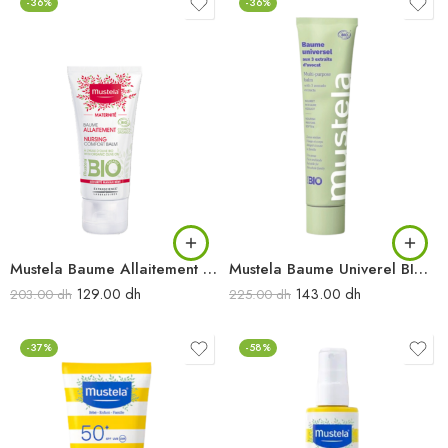
-36%
-36%
Mustela Baume Allaitement BIO 30ML
Mustela Baume Univerel BIO 75ML
129.00
dh
143.00
dh
203.00
dh
225.00
dh
-37%
-58%