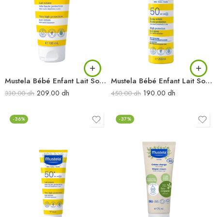
Mustela Bébé Enfant Lait Solaire Très Haute Protection SPF50 100ML
Mustela Bébé Enfant Lait Solaire Très Haute Protection SPF50 200ML
209.00
dh
190.00
dh
330.00
dh
450.00
dh
-36%
-37%