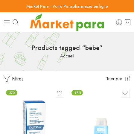
Market Para - Votre Parapharmacie en ligne
Products tagged “bebe”
Accueil
Filtres
Trier par
-37%
-37%