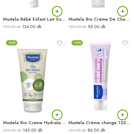
Mustela Bébé Enfant Lait Solaire Très Haute Protection SPF50 40ML
Mustela Bio Créme De Change 75ML
124.00
dh
95.00
dh
195.00
dh
150.00
dh
-36%
-36%
Mustela Bio Creme Hydratante 150ml
Mustela Crème change 123 100ML
143.00
dh
86.00
dh
225.00
dh
135.00
dh