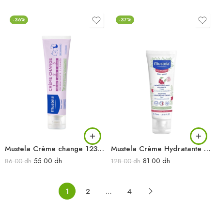
-36%
-37%
Mustela Crème change 123 50ML
Mustela Crème Hydratante Apaisante Visage 40ML
55.00
dh
81.00
dh
86.00
dh
128.00
dh
1
2
…
4