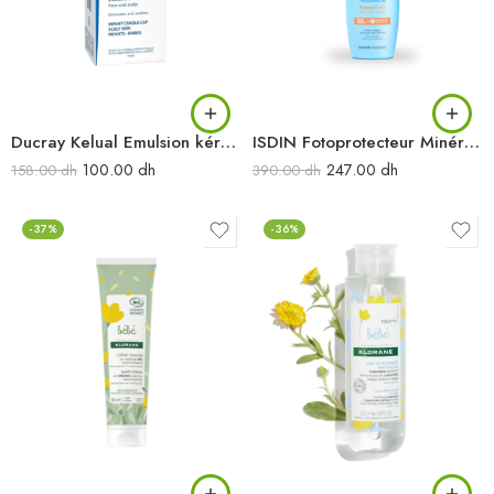
Ducray Kelual Emulsion kératoréductrice 50 ml
ISDIN Fotoprotecteur Minéral bébé SPF50 50ML
100.00
dh
247.00
dh
158.00
dh
390.00
dh
-37%
-36%