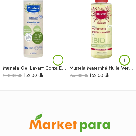
Mustela Gel Lavant Corps Et Cheveux 400ML
Mustela Maternité Huile Vergetures 105ML
152.00
dh
162.00
dh
240.00
dh
255.00
dh