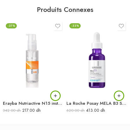
Produits Connexes
-37%
-33%
Erayba Nutriactive N15 instant Sérum 100ml
La Roche Posay MELA B3 Sérum Concentré intensif Anti-taches Anti-récidive 30 ml
217.00
dh
413.00
dh
342.00
dh
620.00
dh