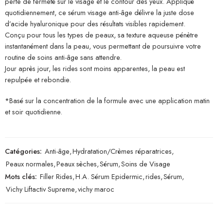
perte de fermeté sur le visage et le contour des yeux. Appliqué
quotidiennement, ce sérum visage anti-âge délivre la juste dose
d’acide hyaluronique pour des résultats visibles rapidement.
Conçu pour tous les types de peaux, sa texture aqueuse pénètre
instantanément dans la peau, vous permettant de poursuivre votre
routine de soins anti-âge sans attendre.
Jour après jour, les rides sont moins apparentes, la peau est
repulpée et rebondie.
*Basé sur la concentration de la formule avec une application matin
et soir quotidienne.
Catégories:
Anti-âge
,
Hydratation/Crèmes réparatrices
,
Peaux normales
,
Peaux sèches
,
Sérum
,
Soins de Visage
Mots clés:
Filler Rides
,
H.A. Sérum Epidermic
,
rides
,
Sérum
,
Vichy Liftactiv Supreme
,
vichy maroc