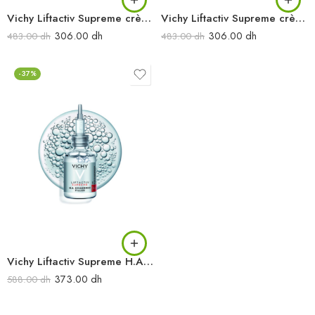
Vichy Liftactiv Supreme crème de jour peaux normales à mixtes 50 ml
Vichy Liftactiv Supreme crème de jour peaux sèches 50 ml
306.00
dh
306.00
dh
483.00
dh
483.00
dh
-37%
Vichy Liftactiv Supreme H.A. Sérum Epidermic Filler Rides & fermeté 30 ml
373.00
dh
588.00
dh