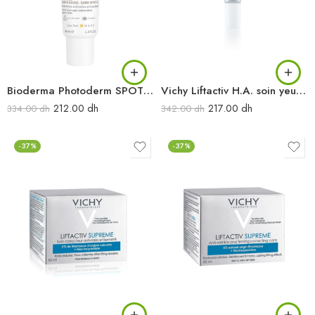
Bioderma Photoderm SPOT-AGE SPF50+ 40 ml
Vichy Liftactiv H.A. soin yeux anti-rides raffermissant 15 ml
212.00
dh
217.00
dh
334.00
dh
342.00
dh
-37%
-37%