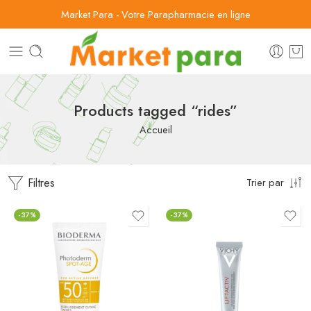
Market Para - Votre Parapharmacie en ligne
Products tagged “rides”
Accueil
Filtres
Trier par
-37%
-37%