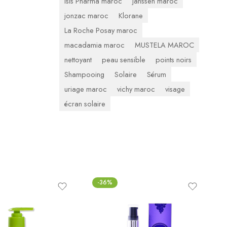
Isis Pharma maroc
janssen maroc
jonzac maroc
Klorane
La Roche Posay maroc
macadamia maroc
MUSTELA MAROC
nettoyant
peau sensible
points noirs
Shampooing
Solaire
Sérum
uriage maroc
vichy maroc
visage
écran solaire
-36%