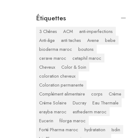
Étiquettes
3 Chênes
ACM
anti-imperfections
Anti-âge
anti taches
Avene
bebe
bioderma maroc
boutons
cerave maroc
cetaphil maroc
Cheveux
Color & Soin
coloration cheveux
Coloration permanente
Complément alimentaire
corps
Crème
Crème Solaire
Ducray
Eau Thermale
erayba maroc
esthederm maroc
Eucerin
filorga maroc
Forté Pharma maroc
hydratation
Isdin