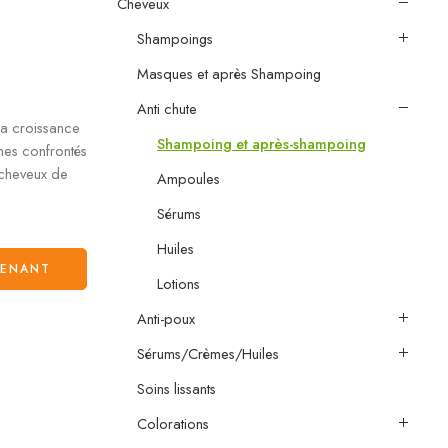
Cheveux
Shampoings
Masques et après Shampoing
Anti chute
la croissance
Shampoing et après-shampoing
mes confrontés
 cheveux de
Ampoules
Sérums
Huiles
TENANT
Lotions
Anti-poux
Sérums/Crèmes/Huiles
Soins lissants
Colorations