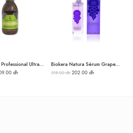
Macadamia Professional Ultra Rich Repair Oil Treatment 125 ml
Biokera Natura Sérum Grapeology Pour Tous Type De Cheveux 60 Ml
09.00
dh
202.00
dh
318.00
dh
1,