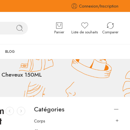
Connexion/Inscription
Panier
Liste de souhaits
Comparer
BLOG
es Cheveux 150ML
m
Catégories
t
Corps