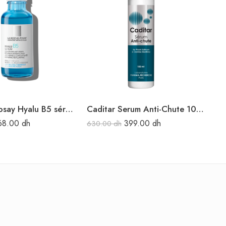
La Roche Posay Hyalu B5 sérum à L’acide hyaluronique 30 ml
Caditar Serum Anti-Chute 100ML
68.00
dh
399.00
dh
630.00
dh
65