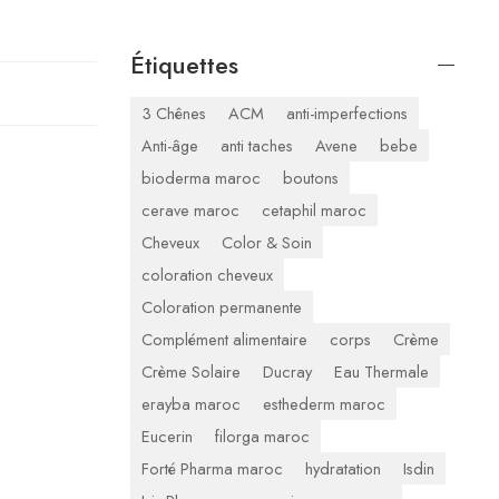
Étiquettes
3 Chênes
ACM
anti-imperfections
Anti-âge
anti taches
Avene
bebe
bioderma maroc
boutons
cerave maroc
cetaphil maroc
Cheveux
Color & Soin
coloration cheveux
Coloration permanente
Complément alimentaire
corps
Crème
Crème Solaire
Ducray
Eau Thermale
erayba maroc
esthederm maroc
Eucerin
filorga maroc
Forté Pharma maroc
hydratation
Isdin