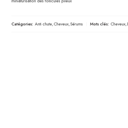
miniaturisation des follicules pileux
Catégories:
Anti chute
,
Cheveux
,
Sérums
Mots clés:
Cheveux
,