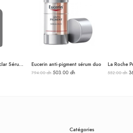
La Roche Posay Effaclar Sérum à l’Acide Salicylique Ultra Concentré 30 ml
Eucerin anti-pigment sérum duo
503.00
dh
3
794.00
dh
552.00
dh
Catégories