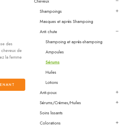
Cheveux
Shampoings
Masques et après Shampoing
Anti chute
Shampoing et après-shampoing
sse des
s cheveux de
Ampoules
hez la femme
Sérums
Huiles
Lotions
TENANT
Anti-poux
Sérums/Crèmes/Huiles
Soins lissants
Colorations