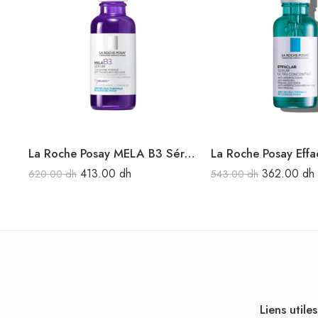
La Roche Posay MELA B3 Sérum Concentré intensif Anti-taches Anti-récidive 30 ml
413.00
dh
362.00
dh
620.00
dh
543.00
dh
Liens utiles