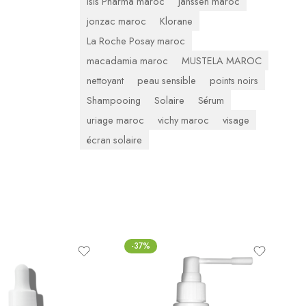
Isis Pharma maroc
janssen maroc
jonzac maroc
Klorane
La Roche Posay maroc
macadamia maroc
MUSTELA MAROC
nettoyant
peau sensible
points noirs
Shampooing
Solaire
Sérum
uriage maroc
vichy maroc
visage
écran solaire
-37%