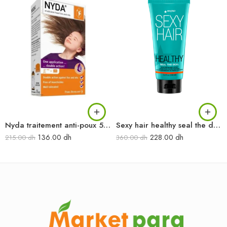
Nyda traitement anti-poux 50 ml
Sexy hair healthy seal the deal 100 ml
136.00
dh
228.00
dh
215.00
dh
360.00
dh