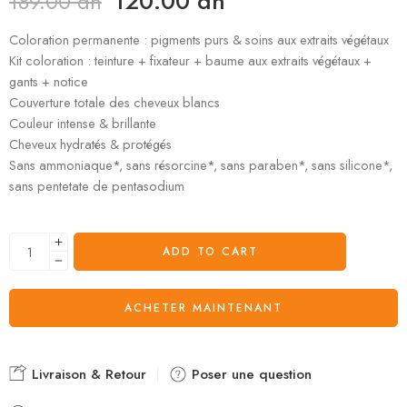
120.00
dh
189.00
dh
Coloration permanente : pigments purs & soins aux extraits végétaux
Kit coloration : teinture + fixateur + baume aux extraits végétaux +
gants + notice
Couverture totale des cheveux blancs
Couleur intense & brillante
Cheveux hydratés & protégés
Sans ammoniaque*, sans résorcine*, sans paraben*, sans silicone*,
sans pentetate de pentasodium
ADD TO CART
ACHETER MAINTENANT
Livraison & Retour
Poser une question