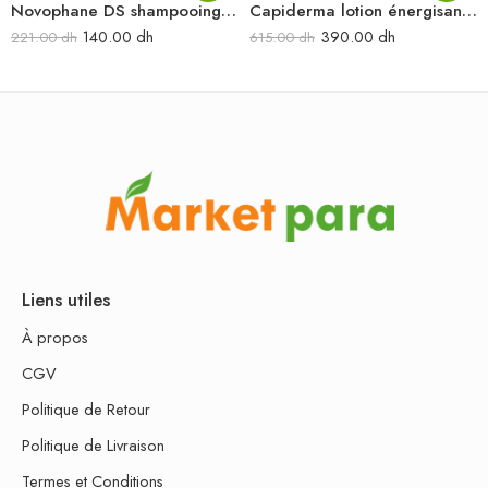
Novophane DS shampooing anti-pelliculaire 125 ml
Capiderma lotion énergisant anti-chute 150 ml
140.00
dh
390.00
dh
221.00
dh
615.00
dh
Liens utiles
À propos
CGV
Politique de Retour
Politique de Livraison
Termes et Conditions