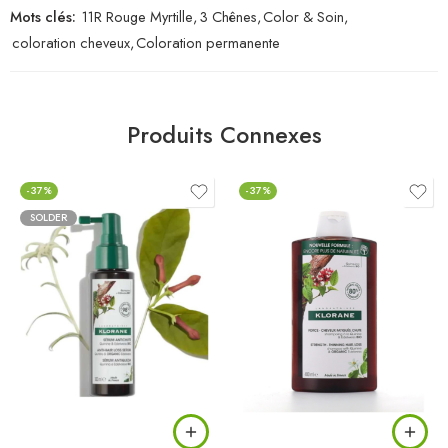
Mots clés:
11R Rouge Myrtille
,
3 Chênes
,
Color & Soin
,
coloration cheveux
,
Coloration permanente
Produits Connexes
-37%
-37%
SOLDER