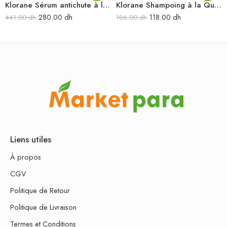
Klorane Sérum antichute à la Quinine & Edelweiss BIO – Chute de cheveux 100ml
Klorane Shampoing à la Quinine 400ml
280.00
dh
118.00
dh
441.00
dh
186.00
dh
Liens utiles
À propos
CGV
Politique de Retour
Politique de Livraison
Termes et Conditions