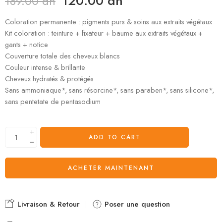
120.00
dh
189.00
dh
Coloration permanente : pigments purs & soins aux extraits végétaux
Kit coloration : teinture + fixateur + baume aux extraits végétaux +
gants + notice
Couverture totale des cheveux blancs
Couleur intense & brillante
Cheveux hydratés & protégés
Sans ammoniaque*, sans résorcine*, sans paraben*, sans silicone*,
sans pentetate de pentasodium
ADD TO CART
ACHETER MAINTENANT
Livraison & Retour
Poser une question