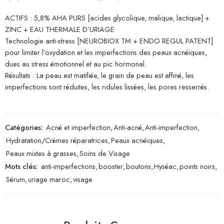
ACTIFS : 5,8% AHA PURS [acides glycolique, malique, lactique] +
ZINC + EAU THERMALE D’URIAGE
Technologie anti-stress [NEUROBIOX TM + ENDO REGUL PATENT]
pour limiter l’oxydation et les imperfections des peaux acnéiques,
dues au stress émotionnel et au pic hormonal.
Résultats : La peau est matifiée, le grain de peau est affiné, les
imperfections sont réduites, les ridules lissées, les pores resserrés.
Catégories:
Acné et imperfection
,
Anti-acné
,
Anti-imperfection
,
Hydratation/Crèmes réparatrices
,
Peaux acnéiques
,
Peaux mixtes à grasses
,
Soins de Visage
Mots clés:
anti-imperfections
,
booster
,
boutons
,
Hyséac
,
points noirs
,
Sérum
,
uriage maroc
,
visage