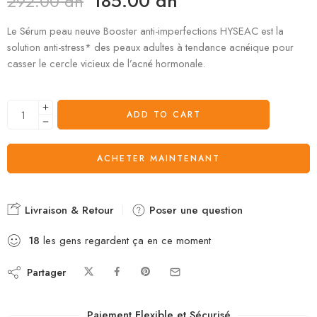
185.00
dh
292.00
dh
Le Sérum peau neuve Booster anti-imperfections HYSEAC est la
solution anti-stress* des peaux adultes à tendance acnéique pour
casser le cercle vicieux de l’acné hormonale.
ADD TO CART
ACHETER MAINTENANT
Livraison & Retour
Poser une question
18
les gens regardent ça en ce moment
Partager
Paiement Flexible et Sécurisé