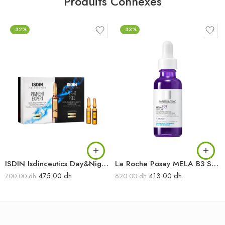
Produits Connexes
-32%
-33%
ISDIN Isdinceutics Day&Night Routine anti-taches Amp10+10
La Roche Posay MELA B3 Sérum Concentré intensif Anti-taches Anti-récidive 30 ml
475.00
dh
413.00
dh
700.00
dh
620.00
dh