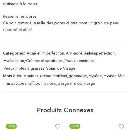
optimale à la peau.
Resserre les pores
Ce soin diminue la taille des pores dilatés pour un grain de peau
resserré et affiné.
Catégories:
Acné et imperfection
,
Anti-acné
,
Anti-imperfection
,
Hydratation/Crèmes réparatrices
,
Peaux acnéiques
,
Peaux mixtes à grasses
,
Soins de Visage
Mots clés:
boutons
,
crème matifiant
,
gommage
,
Hyséac
,
Hyséac Mat
,
masque
,
peel-off
,
points noirs
,
uriage maroc
,
visage
Produits Connexes
-36%
-36%