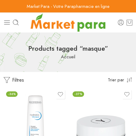
Market Para - Votre Parapharmacie en ligne
Products tagged “masque”
Accueil
Filtres
Trier par
-36%
-37%