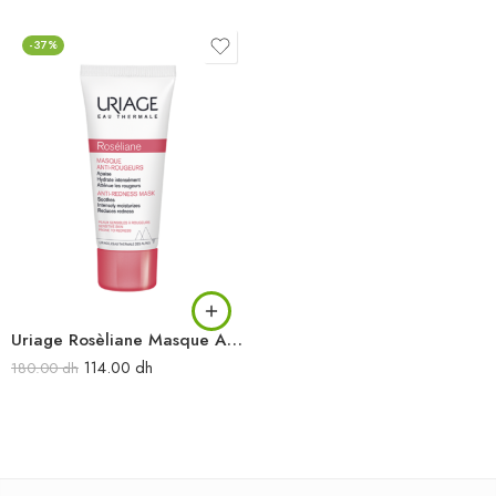
-37%
Uriage Rosèliane Masque Anti-rougeurs 40 ml
114.00
dh
180.00
dh