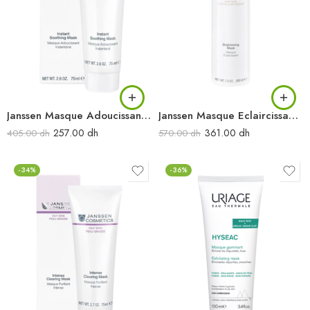
Janssen Masque Adoucissant Instantané 75ML
Janssen Masque Eclaircissant 150ML
257.00
dh
361.00
dh
405.00
dh
570.00
dh
-34%
-36%