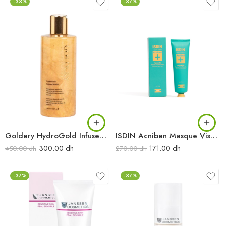
-33%
-37%
Goldery HydroGold Infused Mask 250 ml
ISDIN Acniben Masque Visage Purifiant 75ML
300.00
dh
171.00
dh
450.00
dh
270.00
dh
-37%
-37%