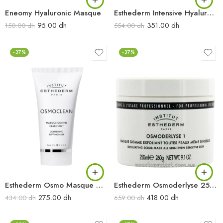
Eneomy Hyaluronic Masque
Esthederm Intensive Hyaluronic Masque 75ML
95.00
dh
351.00
dh
150.00
dh
554.00
dh
-37%
-37%
Esthederm Osmo Masque Gommant Clarifiant 75ML
Esthederm Osmoderlyse 250ML
275.00
dh
418.00
dh
434.00
dh
659.00
dh