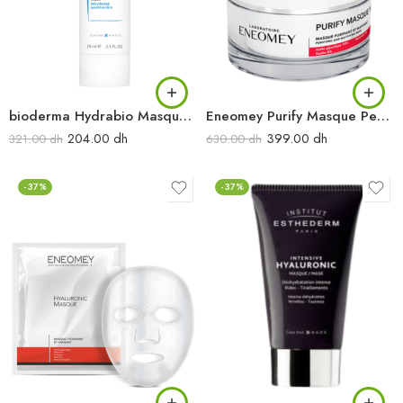
bioderma Hydrabio Masque 75 ml
Eneomey Purify Masque Peel 10 50ML
204.00
dh
399.00
dh
321.00
dh
630.00
dh
-37%
-37%