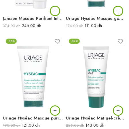
Janssen Masque Purifiant Intense 75ML
Uriage Hyséac Masque gommant 100 ml
246.00
dh
111.00
dh
374.00
dh
174.00
dh
-36%
-37%
Uriage Hyséac Masque purifiant peel-off 50 ml
Uriage Hyséac Mat gel-crème matifiant 40 ml
121.00
dh
143.00
dh
190.00
dh
226.00
dh