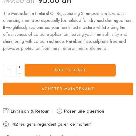
95.00
dh
149.00
dh
The Macadamia Natural Oil Rejuvenating Shampoo is a luxurious
cleansing shampoo especially formulated for dry and damaged hair.
It weightlessly replenishes your hair’s lost moisture whilst aiding the
effectiveness of colour application, leaving your hair soft, silky and
shimmering with colour radiance. Paraben free, sulphate free and
provides protection from harsh environmental elements.
ADD TO CART
ACHETER MAINTENANT
Livraison & Retour
Poser une question
42
les gens regardent ça en ce moment