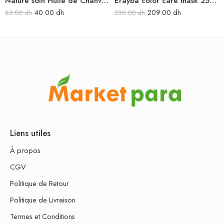
Nature soin Huile de Chanvre 50 ml
Erayba color care mask 250 ml
40.00
dh
209.00
dh
63.00
dh
330.00
dh
Liens utiles
À propos
CGV
Politique de Retour
Politique de Livraison
Termes et Conditions