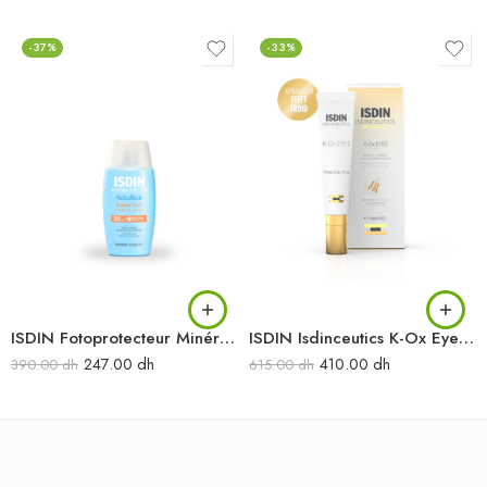
-37%
-33%
ISDIN Fotoprotecteur Minéral bébé SPF50 50ML
ISDIN Isdinceutics K-Ox Eyes Contour des Yeux 15G
247.00
dh
410.00
dh
390.00
dh
615.00
dh