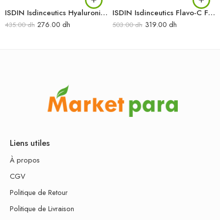
ISDIN Isdinceutics Hyaluronic Moisture Oily and Combination Skin 50G
ISDIN Isdinceutics Flavo-C Forte 1 Flacon
276.00
dh
319.00
dh
435.00
dh
503.00
dh
Liens utiles
À propos
CGV
Politique de Retour
Politique de Livraison