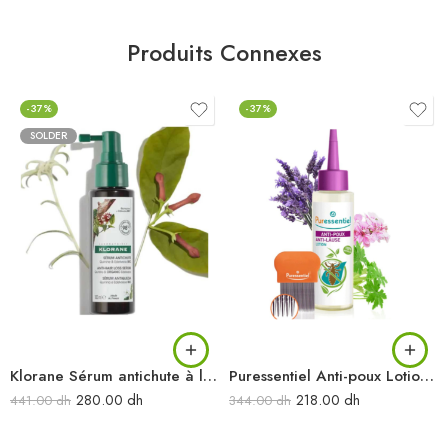
Produits Connexes
-37%
-37%
SOLDER
Klorane Sérum antichute à la Quinine & Edelweiss BIO – Chute de cheveux 100ml
Puressentiel Anti-poux Lotion 100 Ml + Peigne
280.00
dh
218.00
dh
441.00
dh
344.00
dh