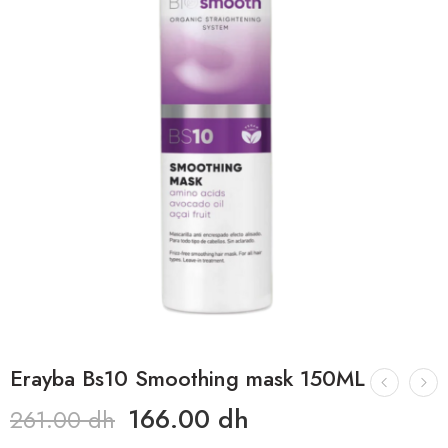
Erayba Bs10 Smoothing mask 150ML
166.00
dh
261.00
dh