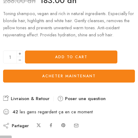
183.00
dh
288.00
dh
Toning shampoo, vegan and rich in natural ingredients. Especially for
blonde hair, highlights and white hair. Gently cleanses, removes the
yellow tones and prevents unwanted warm tones. Anti-oxidant
rejuvenating effect. Provides hydration, shine and soft hair.
ADD TO CART
ACHETER MAINTENANT
Livraison & Retour
Poser une question
42
les gens regardent ça en ce moment
Partager