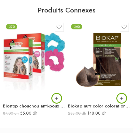
Produits Connexes
-37%
-36%
Biostop chouchou anti-poux 2 mois d’utilisation
Biokap nutricolor colorations naturelles 5.0 châtain clair naturel
55.00
dh
148.00
dh
87.00
dh
233.00
dh