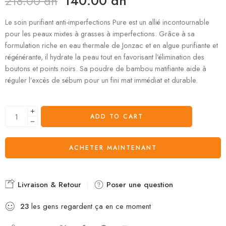
140.00
dh
218.00
dh
Le soin purifiant anti-imperfections Pure est un allié incontournable
pour les peaux mixtes à grasses à imperfections. Grâce à sa
formulation riche en eau thermale de Jonzac et en algue purifiante et
régénérante, il hydrate la peau tout en favorisant l’élimination des
boutons et points noirs. Sa poudre de bambou matifiante aide à
réguler l’excès de sébum pour un fini mat immédiat et durable.
ADD TO CART
ACHETER MAINTENANT
Livraison & Retour
Poser une question
23
les gens regardent ça en ce moment