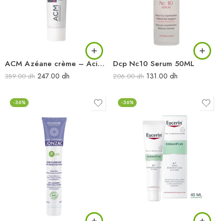
ACM Azéane crème – Acide azélaïque 15% 30ML
Dcp Nc10 Serum 50ML
247.00
dh
131.00
dh
389.00
dh
206.00
dh
-36%
-36%