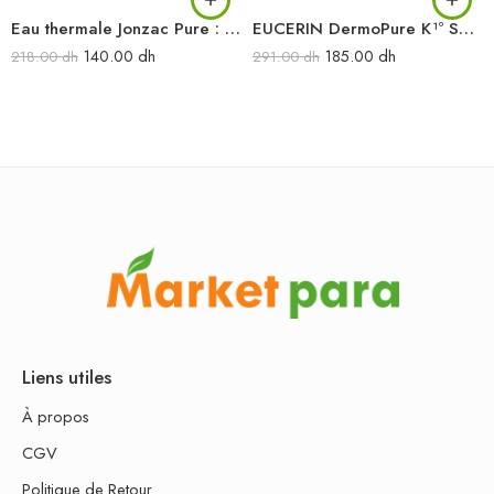
Eau thermale Jonzac Pure : Soin Purifiant Anti-Imperfections 50ML
EUCERIN DermoPure K¹º Soin Rénovateur Cutané 40ML
140.00
dh
185.00
dh
218.00
dh
291.00
dh
Liens utiles
À propos
CGV
Politique de Retour