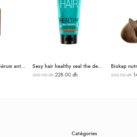
NEOPTIDE EXPERT Sérum antichute & croissance 50 ml
Sexy hair healthy seal the deal 100 ml
228.00
dh
1
360.00
dh
233.00
dh
Catégories