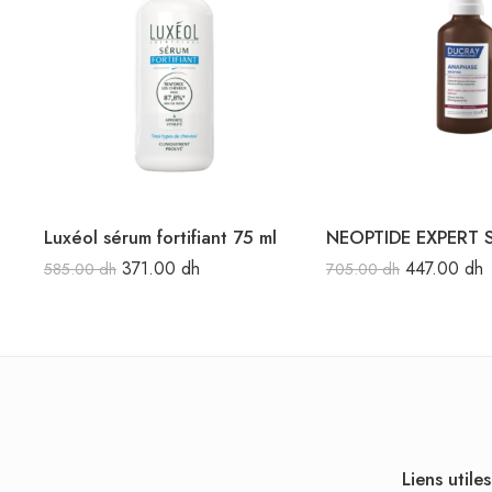
Luxéol sérum fortifiant 75 ml
371.00
dh
447.00
dh
585.00
dh
705.00
dh
Liens utiles