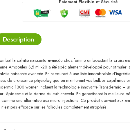
Paiement Flexible et Sécurisé
Description
at la calvitie naissante avancée chez femme en boostant la croissan
me Ampoules 3,5 ml x20 a été spécialement développé pour stimuler l
itie naissante avancée. En recourant à une liste innombrable d’ingrédien
essus de croissance physiologique en maintenant vos bulbes capillaires 
dermic 1300 women incluent la technologie innovante Transdermic – un
sur l’épiderme et le derme du cuir chevelu. En garantissant la meilleure pé
 comme une alternative aux micro-injections. Ce produit convient aux am
n’est pas efficace sur les follicules complètement atrophiés.