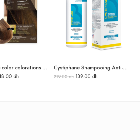
Biokap nutricolor colorations naturelles 6.3 blond foncé doré
Cystiphane Shampooing Anti-chute
48.00
dh
139.00
dh
219.00
dh
17