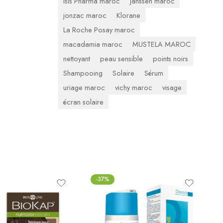
Isis Pharma maroc
janssen maroc
jonzac maroc
Klorane
La Roche Posay maroc
macadamia maroc
MUSTELA MAROC
nettoyant
peau sensible
points noirs
Shampooing
Solaire
Sérum
uriage maroc
vichy maroc
visage
écran solaire
-37%