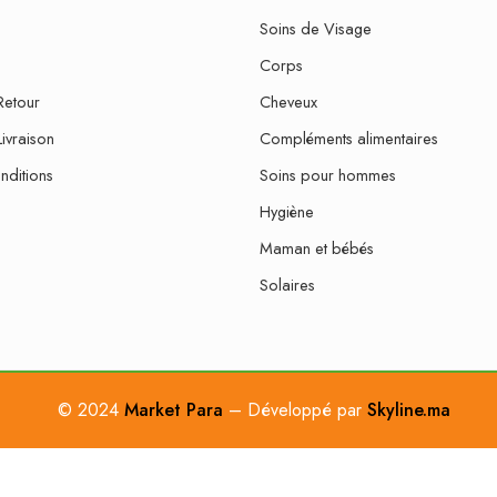
Soins de Visage
Corps
Retour
Cheveux
Livraison
Compléments alimentaires
nditions
Soins pour hommes
Hygiène
Maman et bébés
Solaires
© 2024
Market Para
– Développé par
Skyline.ma