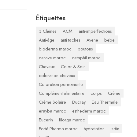
Étiquettes
3 Chênes
ACM
anti-imperfections
Anti-âge
anti taches
Avene
bebe
bioderma maroc
boutons
cerave maroc
cetaphil maroc
Cheveux
Color & Soin
coloration cheveux
Coloration permanente
Complément alimentaire
corps
Crème
Crème Solaire
Ducray
Eau Thermale
erayba maroc
esthederm maroc
Eucerin
filorga maroc
Forté Pharma maroc
hydratation
Isdin