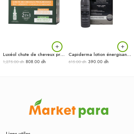
Luxéol chute de cheveux progressive 2 en 1 14 ampoules 6ml
Capiderma lotion énergisant anti-chute 150 ml
808.00
dh
390.00
dh
1,275.00
dh
615.00
dh
Liens utiles