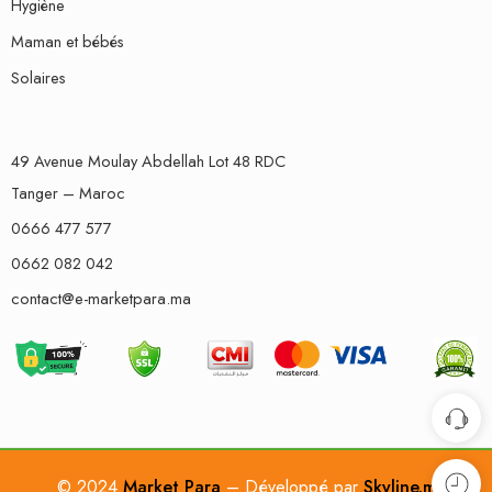
Hygiène
Maman et bébés
Solaires
49 Avenue Moulay Abdellah Lot 48 RDC
Tanger – Maroc
0666 477 577
0662 082 042
contact@e-marketpara.ma
© 2024
Market Para
– Développé par
Skyline.ma