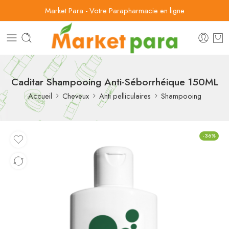
Market Para - Votre Parapharmacie en ligne
Caditar Shampooing Anti-Séborrhéique 150ML
Accueil
Cheveux
Anti pelliculaires
Shampooing
-36%