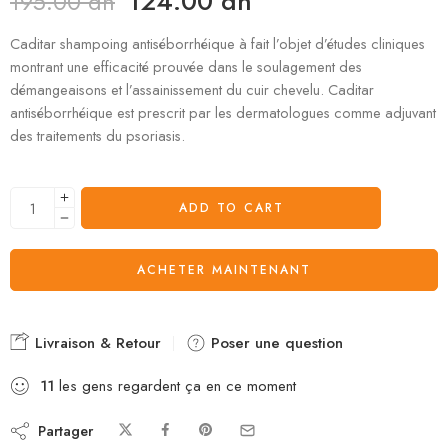
124.00
dh
195.00
dh
Caditar shampoing antiséborrhéique à fait l’objet d’études cliniques
montrant une efficacité prouvée dans le soulagement des
démangeaisons et l’assainissement du cuir chevelu. Caditar
antiséborrhéique est prescrit par les dermatologues comme adjuvant
des traitements du psoriasis.
ADD TO CART
ACHETER MAINTENANT
Livraison & Retour
Poser une question
11
les gens regardent ça en ce moment
Partager