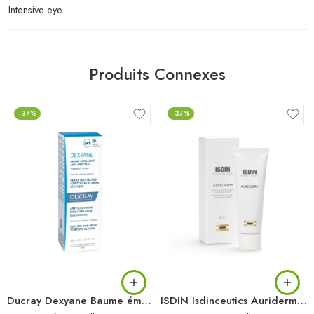
Intensive eye
Produits Connexes
-37%
-37%
Ducray Dexyane Baume émollient anti-grattage 200 ml
ISDIN Isdinceutics Auriderm 50ML