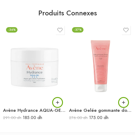
Produits Connexes
-36%
-37%
Avène Hydrance AQUA-GEL Aqua gel-crème hydratant 50 ml
Avène Gelée gommante douceur 75 ml
185.00
dh
175.00
dh
291.00
dh
276.00
dh