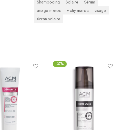
Shampooing
Solaire
Sérum
uriage maroc
vichy maroc
visage
écran solaire
-37%