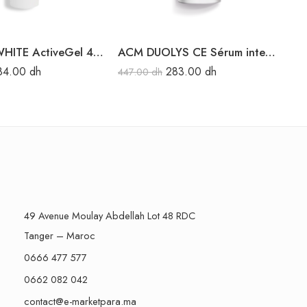
ACM DÉPIWHITE ActiveGel 40ML
ACM DUOLYS CE Sérum intensif anti-oxydant 15ML
84.00
dh
283.00
dh
447.00
dh
26
49 Avenue Moulay Abdellah Lot 48 RDC
Tanger – Maroc
0666 477 577
0662 082 042
contact@e-marketpara.ma