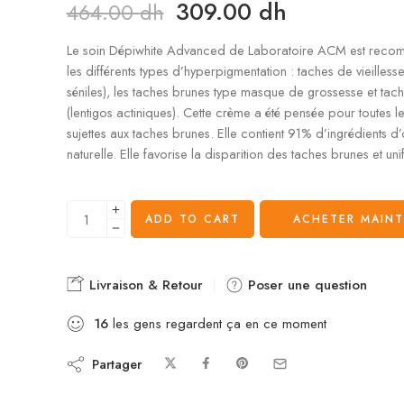
309.00
dh
464.00
dh
Le soin Dépiwhite Advanced de Laboratoire ACM est rec
les différents types d’hyperpigmentation : taches de vieillesse
séniles), les taches brunes type masque de grossesse et tach
(lentigos actiniques). Cette crème a été pensée pour toutes l
sujettes aux taches brunes. Elle contient 91% d’ingrédients d’
naturelle. Elle favorise la disparition des taches brunes et unifi
ADD TO CART
ACHETER MAIN
Livraison & Retour
Poser une question
16
les gens regardent ça en ce moment
Partager