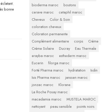
 éclatant.
bioderma maroc
boutons
rès bonne
cerave maroc
cetaphil maroc
Cheveux
Color & Soin
coloration cheveux
Coloration permanente
Complément alimentaire
corps
Crème
Crème Solaire
Ducray
Eau Thermale
erayba maroc
esthederm maroc
Eucerin
filorga maroc
Forté Pharma maroc
hydratation
Isdin
Isis Pharma maroc
janssen maroc
jonzac maroc
Klorane
La Roche Posay maroc
macadamia maroc
MUSTELA MAROC
nettoyant
peau sensible
points noirs