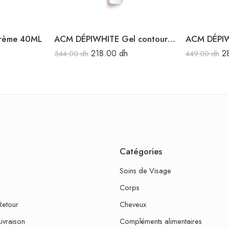
rème 40ML
ACM DÉPIWHITE Gel contour de l’œil 15ML
218.00
dh
2
344.00
dh
449.00
dh
Catégories
Soins de Visage
Corps
Retour
Cheveux
Livraison
Compléments alimentaires