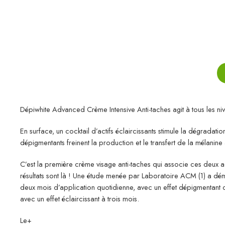
Dépiwhite Advanced Crème Intensive Anti-taches agit à tous les ni
En surface, un cocktail d’actifs éclaircissants stimule la dégradat
dépigmentants freinent la production et le transfert de la mélanin
C’est la première crème visage anti-taches qui associe ces deux ac
résultats sont là ! Une étude menée par Laboratoire ACM (1) a démo
deux mois d’application quotidienne, avec un effet dépigmentant opt
avec un effet éclaircissant à trois mois.
Le+