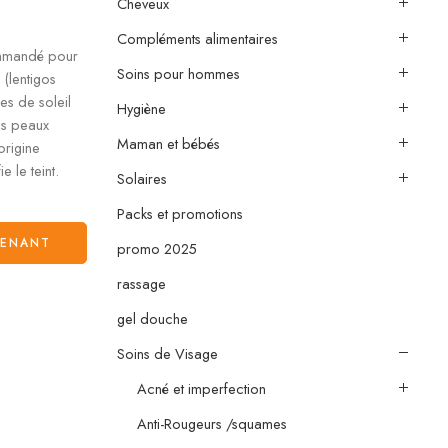
Cheveux
Compléments alimentaires
ommandé pour
Soins pour hommes
 (lentigos
es de soleil
Hygiène
es peaux
Maman et bébés
origine
e le teint.
Solaires
Packs et promotions
TENANT
promo 2025
rassage
gel douche
Soins de Visage
Acné et imperfection
Anti-Rougeurs /squames