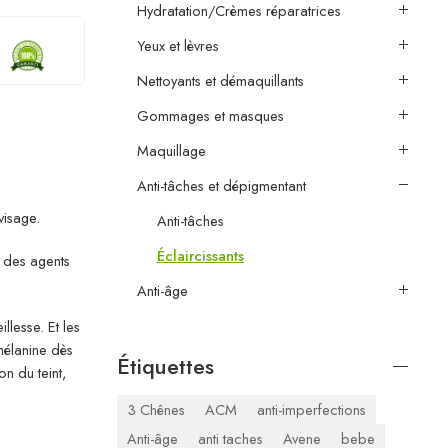
Hydratation/Crèmes réparatrices
Yeux et lèvres
Nettoyants et démaquillants
Gommages et masques
Maquillage
Anti-tâches et dépigmentant
visage.
Anti-tâches
Éclaircissants
, des agents
Anti-âge
llesse. Et les
élanine dès
Étiquettes
n du teint,
3 Chênes
ACM
anti-imperfections
Anti-âge
anti taches
Avene
bebe