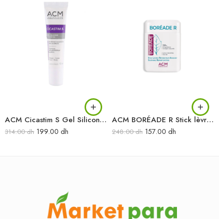
ACM Cicastim S Gel Silicone Cicatrisation Visage Et Corps 15ml
ACM BORÉADE R Stick lèvres réparateur apaisant 9.2G
199.00
dh
157.00
dh
314.00
dh
248.00
dh