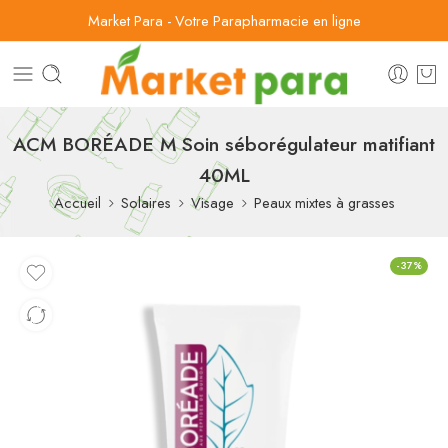
Market Para - Votre Parapharmacie en ligne
ACM BORÉADE M Soin séborégulateur matifiant
40ML
Accueil
Solaires
Visage
Peaux mixtes à grasses
-37%