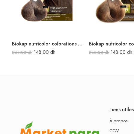
Biokap nutricolor colorations naturelles 5.0 châtain clair naturel
148.00
dh
148.00
dh
233.00
dh
233.00
dh
Liens utiles
À propos
CGV