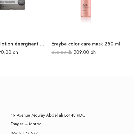
Capiderma lotion énergisant anti-chute 150 ml
Erayba color care mask 250 ml
90.00
dh
209.00
dh
330.00
dh
23
49 Avenue Moulay Abdellah Lot 48 RDC
Tanger – Maroc
0666 477 577