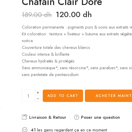
Châtain Clair Doré
120.00
dh
189.00
dh
Coloration permanente : pigments purs & soins aux extraits v
Kit coloration : teinture + fixateur + baume aux extraits végét
notice
Couverture totale des cheveux blancs
Couleur intense & brillante
Cheveux hydratés & protégés
Sans ammoniaque*, sans résorcine*, sans paraben*, sans si
sans pentetate de pentasodium
ADD TO CART
ACHETER MAIN
Livraison & Retour
Poser une question
41
les gens regardent ça en ce moment