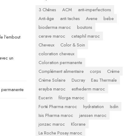
3 Chênes
ACM
anti-imperfections
Anti-âge
anti taches
Avene
bebe
bioderma maroc
boutons
cerave maroc
cetaphil maroc
de l’embout
Cheveux
Color & Soin
coloration cheveux
avec un
Coloration permanente
Complément alimentaire
corps
Crème
Crème Solaire
Ducray
Eau Thermale
erayba maroc
esthederm maroc
n permanente
Eucerin
filorga maroc
Forté Pharma maroc
hydratation
Isdin
Isis Pharma maroc
janssen maroc
jonzac maroc
Klorane
La Roche Posay maroc