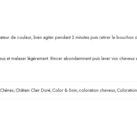
xateur de couleur, bien agiter pendant 2 minutes puis retirer le bouchon 
eveux et malaxer légèrement. Rincer abondamment puis laver vos cheveux 
 Chênes
,
Châtain Clair Doré
,
Color & Soin
,
coloration cheveux
,
Coloratio