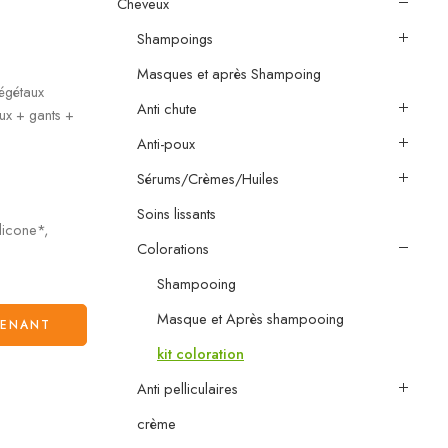
Cheveux
Shampoings
Masques et après Shampoing
égétaux
Anti chute
aux + gants +
Anti-poux
Sérums/Crèmes/Huiles
Soins lissants
licone*,
Colorations
Shampooing
Masque et Après shampooing
TENANT
kit coloration
Anti pelliculaires
crème