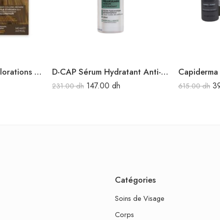
Biokap nutricolor colorations naturelles 7.0 blond moyen naturel
D-CAP Sérum Hydratant Anti-Pelliculaire 50ml
147.00
dh
3
231.00
dh
615.00
dh
Catégories
Soins de Visage
Corps