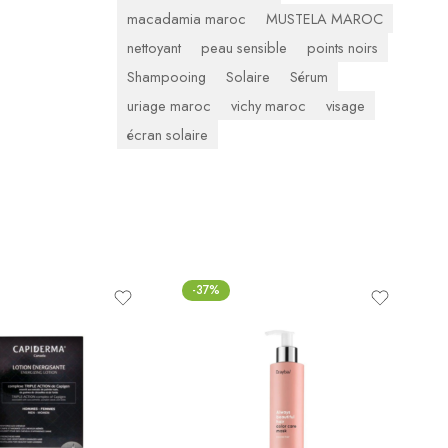
macadamia maroc
MUSTELA MAROC
nettoyant
peau sensible
points noirs
Shampooing
Solaire
Sérum
uriage maroc
vichy maroc
visage
écran solaire
-37%