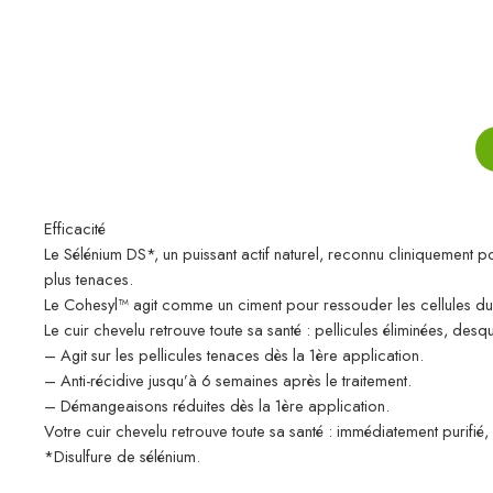
Efficacité
Le Sélénium DS*, un puissant actif naturel, reconnu cliniquement p
plus tenaces.
Le Cohesyl™ agit comme un ciment pour ressouder les cellules du cui
Le cuir chevelu retrouve toute sa santé : pellicules éliminées, des
– Agit sur les pellicules tenaces dès la 1ère application.
– Anti-récidive jusqu’à 6 semaines après le traitement.
– Démangeaisons réduites dès la 1ère application.
Votre cuir chevelu retrouve toute sa santé : immédiatement purifié,
*Disulfure de sélénium.