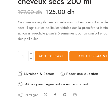
cheveux secs 200 ml
125.00
dh
197.00
dh
Ce shampooing élimine les pellicules tout en prenant soin d
secs. Il agit sur les pellicules visibles dès la première utilisat
action anti-rechute jusqu’à 6 semaines pour un confort et co
des pellicules.
ADD TO CART
ACHETER MAIN
Livraison & Retour
Poser une question
47
les gens regardent ça en ce moment
Partager