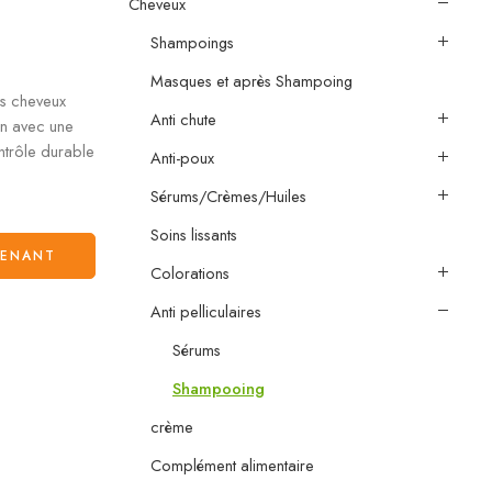
Cheveux
Shampoings
Masques et après Shampoing
es cheveux
Anti chute
ion avec une
ntrôle durable
Anti-poux
Sérums/Crèmes/Huiles
Soins lissants
TENANT
Colorations
Anti pelliculaires
Sérums
Shampooing
crème
Complément alimentaire