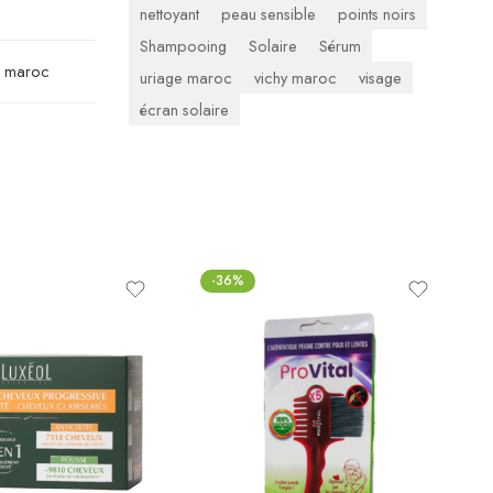
nettoyant
peau sensible
points noirs
Shampooing
Solaire
Sérum
s maroc
uriage maroc
vichy maroc
visage
écran solaire
-36%