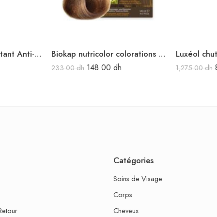
D-CAP Sérum Hydratant Anti-Pelliculaire 50ml
Biokap nutricolor colorations naturelles 7.0 blond moyen naturel
148.00
dh
233.00
dh
1,275.00
dh
Catégories
Soins de Visage
Corps
Retour
Cheveux