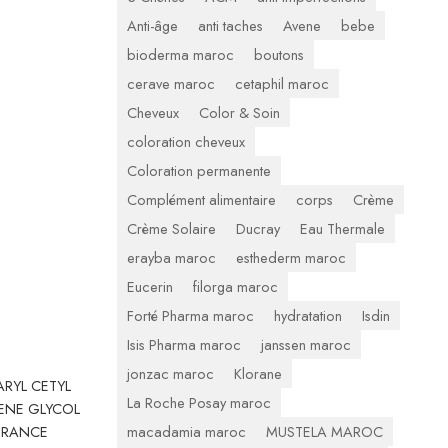
Anti-âge
anti taches
Avene
bebe
bioderma maroc
boutons
cerave maroc
cetaphil maroc
Cheveux
Color & Soin
coloration cheveux
Coloration permanente
Complément alimentaire
corps
Crème
Crème Solaire
Ducray
Eau Thermale
erayba maroc
esthederm maroc
Eucerin
filorga maroc
Forté Pharma maroc
hydratation
Isdin
Isis Pharma maroc
janssen maroc
jonzac maroc
Klorane
RYL CETYL
La Roche Posay maroc
LENE GLYCOL
macadamia maroc
MUSTELA MAROC
AGRANCE