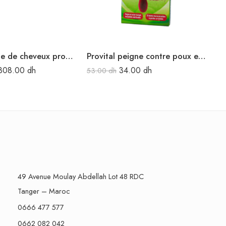
Luxéol chute de cheveux progressive 2 en 1 14 ampoules 6ml
Provital peigne contre poux et lentes
808.00
dh
34.00
dh
53.00
dh
30
49 Avenue Moulay Abdellah Lot 48 RDC
Tanger – Maroc
0666 477 577
0662 082 042