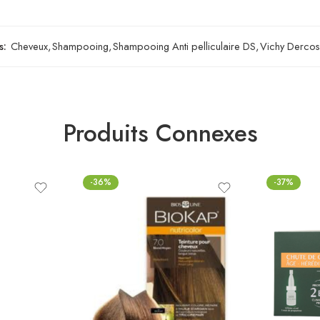
s:
Cheveux
,
Shampooing
,
Shampooing Anti pelliculaire DS
,
Vichy Derco
Produits Connexes
-36%
-37%