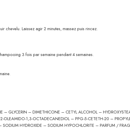
r chevelu. Laissez agir 2 minutes, massez puis rincez.
z le shampooing 3 fois par semaine pendant 4 semaines.
maine.
E – GLYCERIN – DIMETHICONE – CETYL ALCOHOL – HYDROXYSTEA
 – 2-OLEAMIDO-1,3-OCTADECANEDIOL – PPG-5-CETETH-20 – PROPY
DE – SODIUM HYDROXIDE – SODIUM HYPOCHLORITE – PARFUM / FR