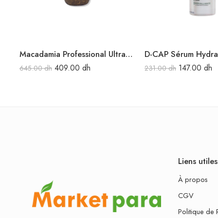
Macadamia Professional Ultra Rich Repair Oil Treatment 125 ml
409.00
dh
147.00
dh
645.00
dh
231.00
dh
Liens utiles
À propos
CGV
Politique de 