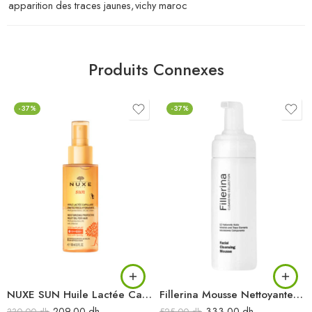
apparition des traces jaunes
,
vichy maroc
Produits Connexes
-37%
-37%
NUXE SUN Huile Lactée Capillaire Protectrice Hydratante 100ML
Fillerina Mousse Nettoyante Flacon De 150ML
209.00
dh
333.00
dh
330.00
dh
525.00
dh