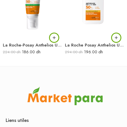
La Roche-Posay Anthelios UVMUNE 400 Oil Control Gel+Crème Invisible SPF50+ 50 ml
La Roche Posay Anthelios UVMUNE 400 fluide invisible SPF50+50 ml
186.00
dh
196.00
dh
224.00
dh
294.00
dh
Liens utiles