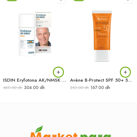
ISDIN Eryfotona AK/NMSK fluide SPF 100+ 50 ml
Avène B-Protect SPF 50+ 50 ml
304.00
dh
167.00
dh
480.00
dh
263.00
dh