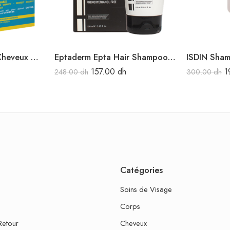
Biorga Cystiphane Cheveux & Ongles 120 Comprimés
Eptaderm Epta Hair Shampooing Energisant 150ML
157.00
dh
1
248.00
dh
300.00
dh
Catégories
Soins de Visage
Corps
Retour
Cheveux