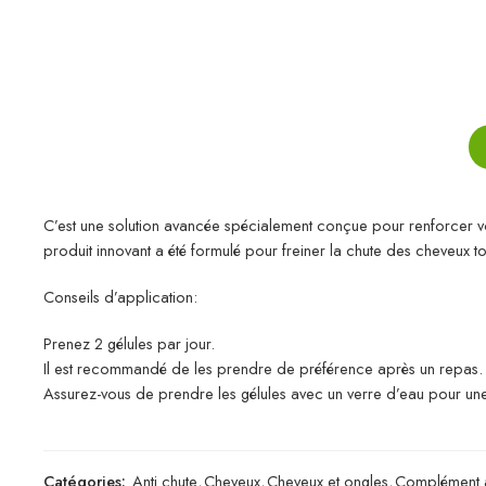
C’est une solution avancée spécialement conçue pour renforcer vos
produit innovant a été formulé pour freiner la chute des cheveux t
Conseils d’application:
Prenez 2 gélules par jour.
Il est recommandé de les prendre de préférence après un repas.
Assurez-vous de prendre les gélules avec un verre d’eau pour une
Catégories:
Anti chute
,
Cheveux
,
Cheveux et ongles
,
Complément a