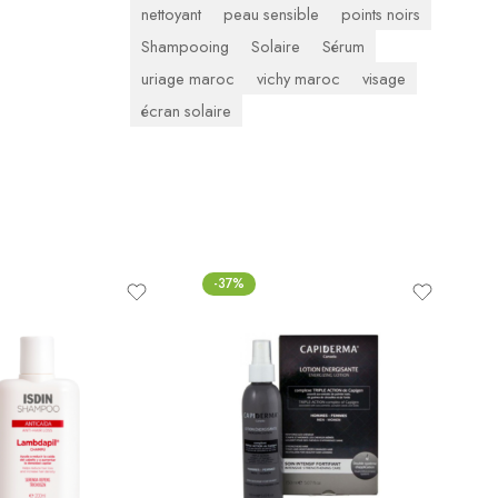
nettoyant
peau sensible
points noirs
Shampooing
Solaire
Sérum
uriage maroc
vichy maroc
visage
écran solaire
-37%