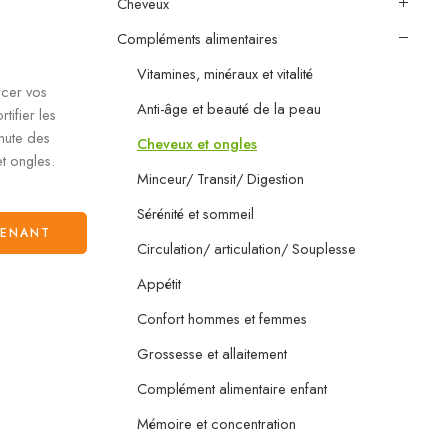
Cheveux
Compléments alimentaires
Vitamines, minéraux et vitalité
rcer vos
Anti-âge et beauté de la peau
tifier les
chute des
Cheveux et ongles
t ongles.
Minceur/ Transit/ Digestion
Sérénité et sommeil
TENANT
Circulation/ articulation/ Souplesse
Appétit
Confort hommes et femmes
Grossesse et allaitement
Complément alimentaire enfant
Mémoire et concentration