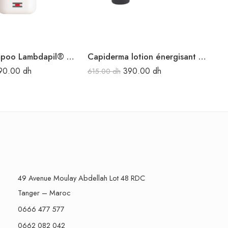
ISDIN Shampoo Lambdapil® Shampoing Anti-chute 200 ml
Capiderma lotion énergisant anti-chute 150 ml
90.00
dh
390.00
dh
615.00
dh
11
49 Avenue Moulay Abdellah Lot 48 RDC
Tanger – Maroc
0666 477 577
0662 082 042