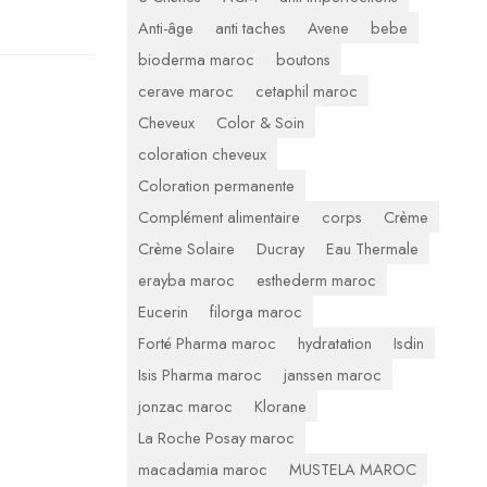
Anti-âge
anti taches
Avene
bebe
bioderma maroc
boutons
cerave maroc
cetaphil maroc
Cheveux
Color & Soin
coloration cheveux
Coloration permanente
Complément alimentaire
corps
Crème
Crème Solaire
Ducray
Eau Thermale
erayba maroc
esthederm maroc
Eucerin
filorga maroc
Forté Pharma maroc
hydratation
Isdin
Isis Pharma maroc
janssen maroc
jonzac maroc
Klorane
La Roche Posay maroc
macadamia maroc
MUSTELA MAROC