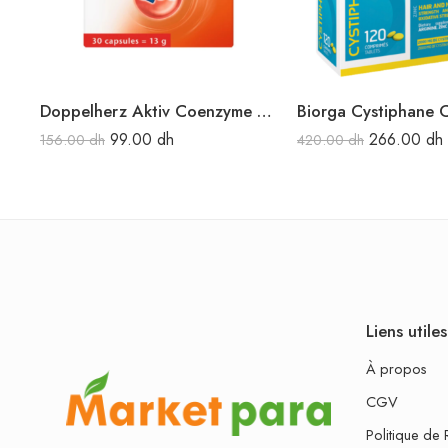
Doppelherz Aktiv Coenzyme Q10 30Caps.
99.00
dh
266.00
dh
156.00
dh
420.00
dh
Liens utiles
À propos
CGV
Politique de 