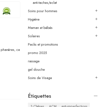
anti-taches/eclat
Soins pour hommes
Hygiène
Maman et bébés
Solaires
Packs et promotions
s phanères, ce
promo 2025
rassage
gel douche
Soins de Visage
Étiquettes
3 Chênes
ACM
anti-imperfections