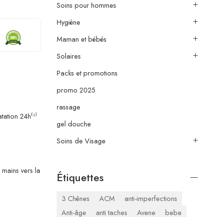
Soins pour hommes
Hygiène
Maman et bébés
Solaires
Packs et promotions
promo 2025
rassage
tation 24h⁽¹⁾
gel douche
Soins de Visage
 mains vers la
Étiquettes
3 Chênes
ACM
anti-imperfections
Anti-âge
anti taches
Avene
bebe