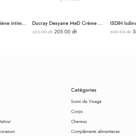
ISDIN WOMAN Hygiène intime 200ML
Ducray Dexyane MeD Crème réparatrice apaisante 100 ml
205.00
dh
3
323.00
dh
600.00
dh
Catégories
Soins de Visage
Corps
Retour
Cheveux
Livraison
Compléments alimentaires