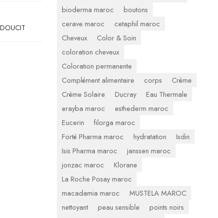
bioderma maroc
boutons
cerave maroc
cetaphil maroc
ADOUCIT
Cheveux
Color & Soin
coloration cheveux
Coloration permanente
Complément alimentaire
corps
Crème
Crème Solaire
Ducray
Eau Thermale
erayba maroc
esthederm maroc
Eucerin
filorga maroc
Forté Pharma maroc
hydratation
Isdin
Isis Pharma maroc
janssen maroc
jonzac maroc
Klorane
La Roche Posay maroc
macadamia maroc
MUSTELA MAROC
nettoyant
peau sensible
points noirs