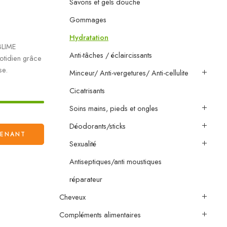
Savons et gels douche
Gommages
Hydratation
BLIME
Anti-tâches / éclaircissants
otidien grâce
se.
Minceur/ Anti-vergetures/ Anti-cellulite
Cicatrisants
Soins mains, pieds et ongles
Déodorants/sticks
TENANT
Sexualité
Antiseptiques/anti moustiques
réparateur
Cheveux
Compléments alimentaires