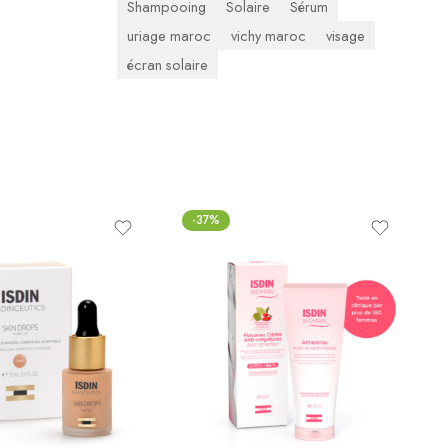
Shampooing
Solaire
Sérum
uriage maroc
vichy maroc
visage
écran solaire
-37%