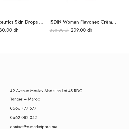
ISDIN Isdinceutics Skin Drops Bronze 15ML
ISDIN Woman Flavonex Crème Anti-vergetures 250ML
80.00
dh
209.00
dh
330.00
dh
18
49 Avenue Moulay Abdellah Lot 48 RDC
Tanger – Maroc
0666 477 577
0662 082 042
contact@e-marketpara.ma