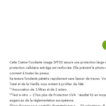
Cette Crème Fondante visage SPF50 assure une protection large sp
protection cellulaire anti-âge est renforcée. Elle prévient le phot
convient à toutes les peaux.
Sa texture fondante pénètre rapidement sans laisser de traces. V
Tiaré et de la Vanille vous invitant à profiter de l’été.
⁽¹⁾Association de 3 filtres et de 2 esters.
⁽²⁾Test in-vitro – 2 fois plus de Protection UVA : résultat X2 en
exigences de la réglementation européenne.
⁽³⁾Test d’usage sous contrôle dermatologique – 20 volontaires. % 