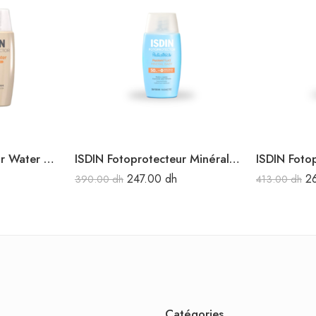
ISDIN Fotoprotecteur Water Color Light SPF50+ 50ML
ISDIN Fotoprotecteur Minéral bébé SPF50 50ML
247.00
dh
2
390.00
dh
413.00
dh
Catégories