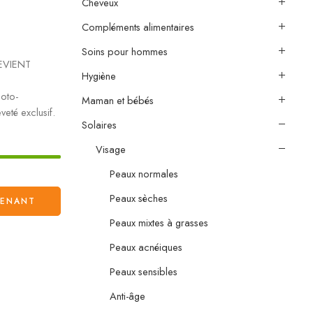
Cheveux
Compléments alimentaires
Soins pour hommes
EVIENT
Hygiène
hoto-
Maman et bébés
veté exclusif.
Solaires
Visage
Peaux normales
Peaux sèches
TENANT
Peaux mixtes à grasses
Peaux acnéiques
Peaux sensibles
Anti-âge