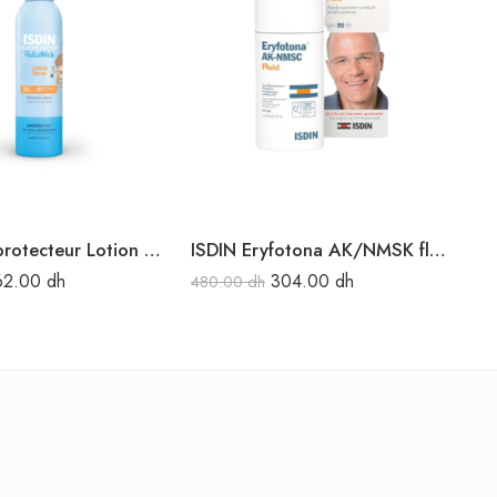
ISDIN Fotoprotecteur Lotion Spray Pédiatrique SPF 50 250ML
ISDIN Eryfotona AK/NMSK fluide SPF 100+ 50 ml
62.00
dh
304.00
dh
480.00
dh
31