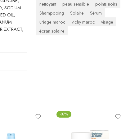
GLYCINE,
nettoyant
peau sensible
points noirs
D, SODIUM
Shampooing
Solaire
Sérum
ED OIL,
uriage maroc
vichy maroc
visage
OLANUM
R EXTRACT,
écran solaire
-37%