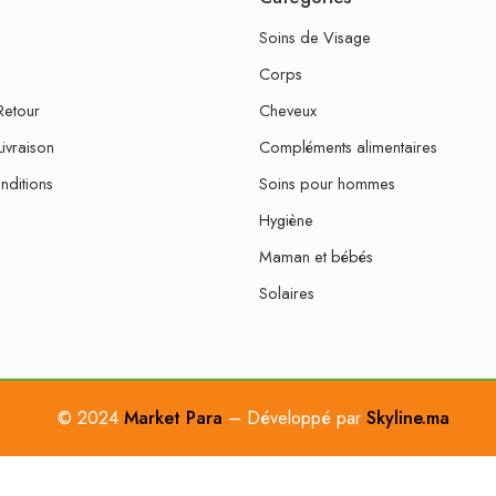
Soins de Visage
Corps
Retour
Cheveux
Livraison
Compléments alimentaires
nditions
Soins pour hommes
Hygiène
Maman et bébés
Solaires
© 2024
Market Para
– Développé par
Skyline.ma