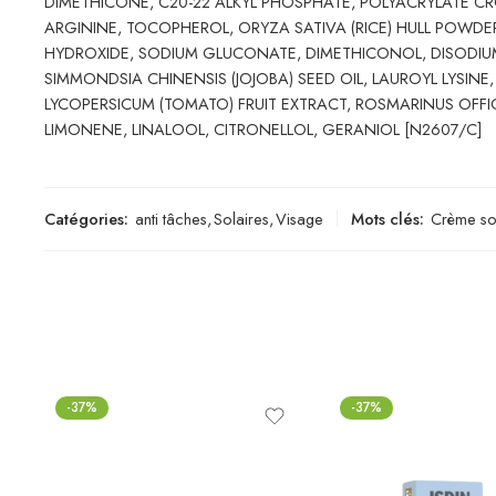
DIMETHICONE, C20-22 ALKYL PHOSPHATE, POLYACRYLATE CR
ARGININE, TOCOPHEROL, ORYZA SATIVA (RICE) HULL POWDE
HYDROXIDE, SODIUM GLUCONATE, DIMETHICONOL, DISODIUM
SIMMONDSIA CHINENSIS (JOJOBA) SEED OIL, LAUROYL LYSINE
LYCOPERSICUM (TOMATO) FRUIT EXTRACT, ROSMARINUS OFFI
LIMONENE, LINALOOL, CITRONELLOL, GERANIOL [N2607/C]
Catégories:
anti tâches
,
Solaires
,
Visage
Mots clés:
Crème so
-37%
-37%