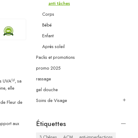
anti tâches
Corps
Bébé
Enfant
Après soleil
Packs et promotions
promo 2025
rassage
s UVA⁽²⁾, sa
ne, elle
gel douche
Soins de Visage
 de Fleur de
Étiquettes
apport aux
3 Chênes
ACM
anti-imperfections