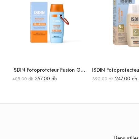
ISDIN Fotoprotcteur Fusion Gel Sport SPF50+ 100 ML
257.00
dh
247.00
dh
405.00
dh
390.00
dh
Liens utiles