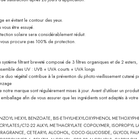
ge en évitant le contour des yeux.
 vous être essuyé.
tection solaire sera considérablement réduit.
ne vous procure pas 100% de protection.
système filtrant breveté composé de 3 filtres organiques et de 2 esters, 
l’ensemble des UV : UVB + UVA courts + UVA longs
, ce duo végétal contribue à la prévention du photo-vieillissement cutané 
onzage
e notre marque sont régulièrement mises à jour. Avant d’utiliser un produi
son emballage afin de vous assurer que les ingrédients sont adaptés à votre u
ENZOYL HEXYL BENZOATE, BIS-ETHYLHEXYLOXYPHENOL METHOXYPH
 ACRYLATES/C12-22 ALKYL METHACRYLATE COPOLYMER, ISOPROPYL 
/FRAGRANCE, CETEARYL ALCOHOL, COCO-GLUCOSIDE, GLYCOL PALM