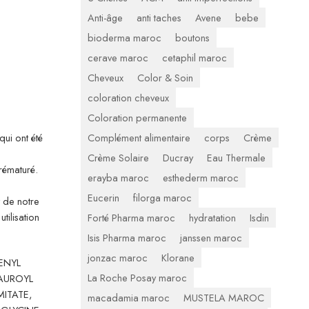
Anti-âge
anti taches
Avene
bebe
bioderma maroc
boutons
cerave maroc
cetaphil maroc
Cheveux
Color & Soin
coloration cheveux
Coloration permanente
Complément alimentaire
corps
Crème
qui ont été
Crème Solaire
Ducray
Eau Thermale
prématuré.
erayba maroc
esthederm maroc
Eucerin
filorga maroc
t de notre
tilisation
Forté Pharma maroc
hydratation
Isdin
Isis Pharma maroc
janssen maroc
jonzac maroc
Klorane
ENYL
La Roche Posay maroc
LAUROYL
ITATE,
macadamia maroc
MUSTELA MAROC