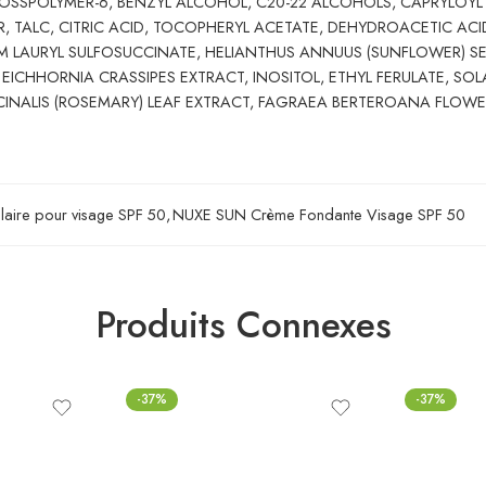
OSSPOLYMER-6, BENZYL ALCOHOL, C20-22 ALCOHOLS, CAPRYLOYL 
R, TALC, CITRIC ACID, TOCOPHERYL ACETATE, DEHYDROACETIC ACI
 LAURYL SULFOSUCCINATE, HELIANTHUS ANNUUS (SUNFLOWER) SE
, EICHHORNIA CRASSIPES EXTRACT, INOSITOL, ETHYL FERULATE, S
CINALIS (ROSEMARY) LEAF EXTRACT, FAGRAEA BERTEROANA FLOWE
laire pour visage SPF 50
,
NUXE SUN Crème Fondante Visage SPF 50
Produits Connexes
-37%
-37%