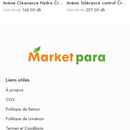
Avène Cleanance Hydra Crème apaisante 40 ML
Avène Tolérance control Crème apaisante restauratrice 40 ml
145.00
dh
207.00
dh
228.00
dh
326.00
dh
Liens utiles
À propos
CGV
Politique de Retour
Politique de Livraison
Termes et Conditions