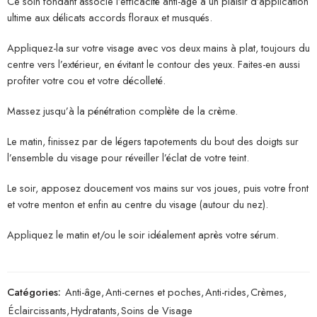
Ce soin fondant associe l’efficacité anti-âge à un plaisir d’application
ultime aux délicats accords floraux et musqués.
Appliquez-la sur votre visage avec vos deux mains à plat, toujours du
centre vers l’extérieur, en évitant le contour des yeux. Faites-en aussi
profiter votre cou et votre décolleté.
Massez jusqu’à la pénétration complète de la crème.
Le matin, finissez par de légers tapotements du bout des doigts sur
l’ensemble du visage pour réveiller l’éclat de votre teint.
Le soir, apposez doucement vos mains sur vos joues, puis votre front
et votre menton et enfin au centre du visage (autour du nez).
Appliquez le matin et/ou le soir idéalement après votre sérum.
Catégories:
Anti-âge
,
Anti-cernes et poches
,
Anti-rides
,
Crèmes
,
Éclaircissants
,
Hydratants
,
Soins de Visage