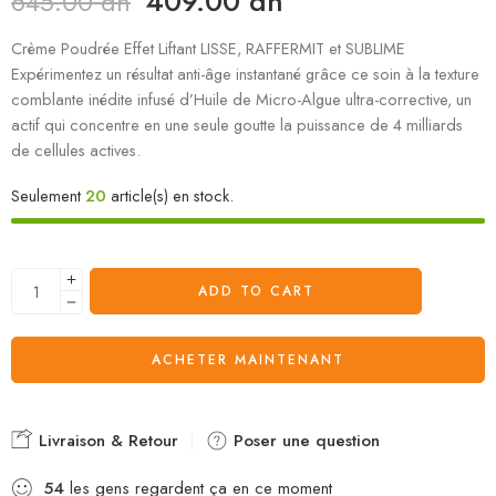
409.00
dh
645.00
dh
Crème Poudrée Effet Liftant LISSE, RAFFERMIT et SUBLIME
Expérimentez un résultat anti-âge instantané grâce ce soin à la texture
comblante inédite infusé d’Huile de Micro-Algue ultra-corrective, un
actif qui concentre en une seule goutte la puissance de 4 milliards
de cellules actives.
Seulement
20
article(s) en stock.
ADD TO CART
ACHETER MAINTENANT
Livraison & Retour
Poser une question
54
les gens regardent ça en ce moment