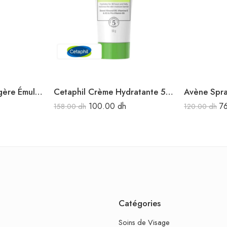
Avène Hydrance Légère Émulsion hydratante 40 ml
Cetaphil Crème Hydratante 50 ml
100.00
dh
7
158.00
dh
120.00
dh
Catégories
Soins de Visage