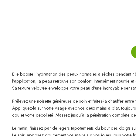
Elle booste l’hydratation des peaux normales à sèches pendant 48h*,
l’application, la peau retrouve son confort. Intensément nourrie et d
Sa texture veloutée enveloppe votre peau d’une incroyable sensat
Prélevez une noisette généreuse de soin et faites-la chauffer entre
Appliquez-la sur votre visage avec vos deux mains à plat, toujours d
cou et votre décolleté. Massez jusqu’à la pénétration complète de
Le matin, finissez par de légers tapotements du bout des doigts sur 
Le soir, apposez doucement vos mains sur vos joues, puis votre fro