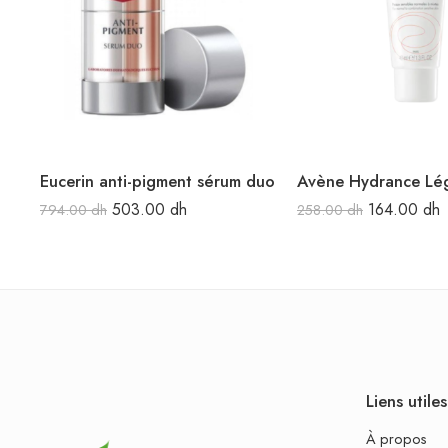
Eucerin anti-pigment sérum duo
503.00
dh
164.00
dh
794.00
dh
258.00
dh
Liens utiles
À propos