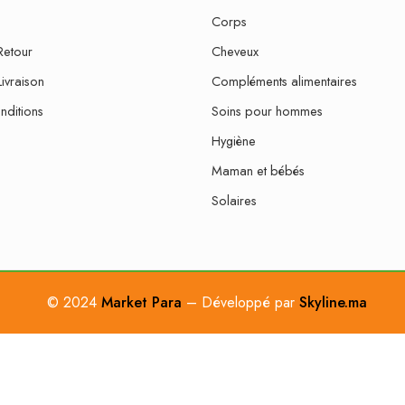
Corps
Retour
Cheveux
Livraison
Compléments alimentaires
nditions
Soins pour hommes
Hygiène
Maman et bébés
Solaires
© 2024
Market Para
– Développé par
Skyline.ma