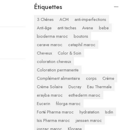
Étiquettes
3 Chênes
ACM
anti-imperfections
Anti-âge
anti taches
Avene
bebe
bioderma maroc
boutons
cerave maroc
cetaphil maroc
Cheveux
Color & Soin
coloration cheveux
Coloration permanente
Complément alimentaire
corps
Crème
Crème Solaire
Ducray
Eau Thermale
erayba maroc
esthederm maroc
Eucerin
filorga maroc
Forté Pharma maroc
hydratation
Isdin
Isis Pharma maroc
janssen maroc
jonzac maroc
Klorane