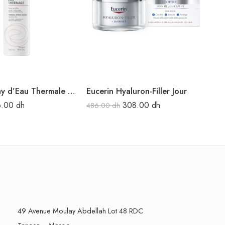
Avène Spray d’Eau Thermale 150 ml
Eucerin Hyaluron-Filler Jour
6.00
dh
308.00
dh
486.00
dh
23
49 Avenue Moulay Abdellah Lot 48 RDC