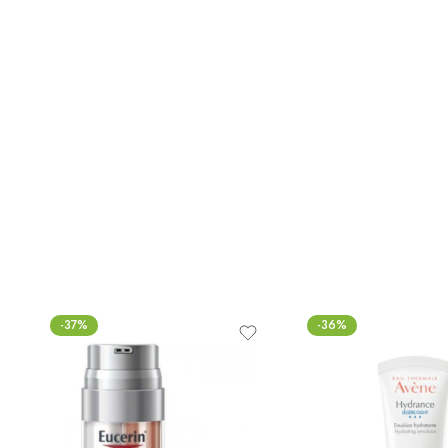
-37%
-36%