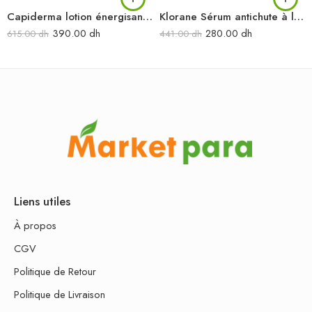
Capiderma lotion énergisant anti-chute 150 ml
Klorane Sérum antichute à la Quinine & Edelweiss BIO – Chute de cheveux 100ml
390.00
dh
280.00
dh
615.00
dh
441.00
dh
Liens utiles
À propos
CGV
Politique de Retour
Politique de Livraison