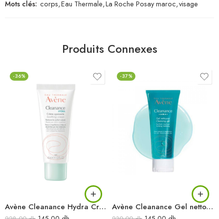
Mots clés:
corps
,
Eau Thermale
,
La Roche Posay maroc
,
visage
Produits Connexes
-36%
-37%
Avène Cleanance Hydra Crème apaisante 40 ML
Avène Cleanance Gel nettoyant 300 ml
145.00
dh
145.00
dh
228.00
dh
230.00
dh