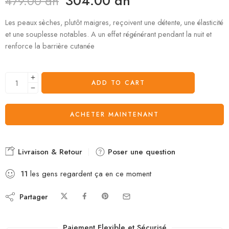
304.00
dh
479.00
dh
Les peaux sèches, plutôt maigres, reçoivent une détente, une élasticité
et une souplesse notables. A un effet régénérant pendant la nuit et
renforce la barrière cutanée
ADD TO CART
ACHETER MAINTENANT
Livraison & Retour
Poser une question
11
les gens regardent ça en ce moment
Partager
Paiement Flexible et Sécurisé