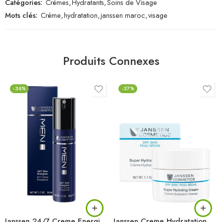
Catégories:
Crèmes
,
Hydratants
,
Soins de Visage
Mots clés:
Crème
,
hydratation
,
janssen maroc
,
visage
Produits Connexes
-36%
-37%
Janssen 24/7 Creme Energisante 50ML
Janssen Creme Hydratation Intense 50ML