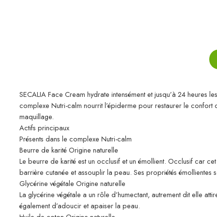
SECALIA Face Cream hydrate intensément et jusqu’à 24 heures les p
complexe Nutri-calm nourrit l’épiderme pour restaurer le confort c
maquillage.
Actifs principaux
Présents dans le complexe Nutri-calm
Beurre de karité Origine naturelle
Le beurre de karité est un occlusif et un émollient. Occlusif car cet
barrière cutanée et assouplir la peau. Ses propriétés émollientes 
Glycérine végétale Origine naturelle
La glycérine végétale a un rôle d’humectant, autrement dit elle attir
également d’adoucir et apaiser la peau.
Huile de coton Origine naturelle