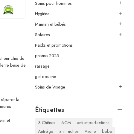
Soins pour hommes
Hygiène
Maman et bébés
Solaires
Packs et promotions
promo 2025
t enrichie du
llente base de
rassage
gel douche
Soins de Visage
a réparer la
ieures.
Étiquettes
permet
3 Chênes
ACM
anti-imperfections
Anti-âge
anti taches
Avene
bebe