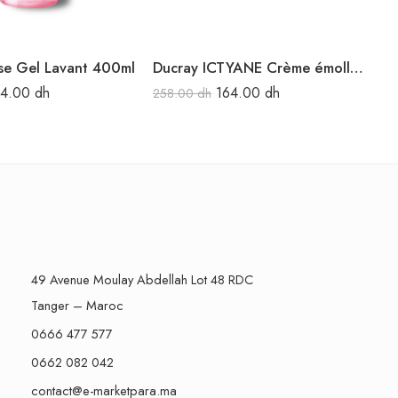
yse Gel Lavant 400ml
Ducray ICTYANE Crème émolliente nutritive visage et corps 200 ml
34.00
dh
164.00
dh
258.00
dh
22
49 Avenue Moulay Abdellah Lot 48 RDC
Tanger – Maroc
0666 477 577
0662 082 042
contact@e-marketpara.ma