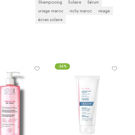
Shampooing
Solaire
Sérum
uriage maroc
vichy maroc
visage
écran solaire
-36%