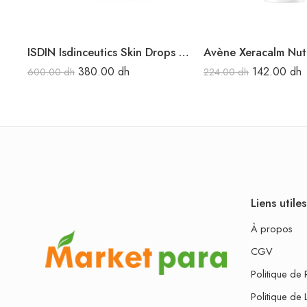
ISDIN Isdinceutics Skin Drops SAND 15ML
380.00
dh
142.00
dh
600.00
dh
224.00
dh
Liens utiles
À propos
CGV
Politique de 
Politique de 