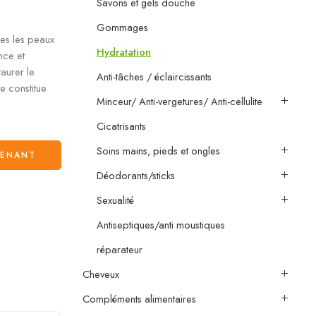
Savons et gels douche
Gommages
es les peaux
Hydratation
nce et
aurer le
Anti-tâches / éclaircissants
e constitue
Minceur/ Anti-vergetures/ Anti-cellulite
Cicatrisants
Soins mains, pieds et ongles
TENANT
Déodorants/sticks
Sexualité
Antiseptiques/anti moustiques
réparateur
Cheveux
Compléments alimentaires