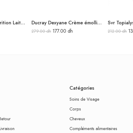
Avène Xeracalm Nutrition Lait 200 ml
Ducray Dexyane Crème émolliente anti-grattage 200 ml
Svr Topial
177.00
dh
1
279.00
dh
212.00
dh
Catégories
Soins de Visage
Corps
Retour
Cheveux
Livraison
Compléments alimentaires