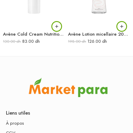
Avène Cold Cream Nutrition Stick lèvres nourrissant 4gr
Avène Lotion micellaire 200 ml
83.00
dh
126.00
dh
130.00
dh
198.00
dh
Liens utiles
À propos
CGV