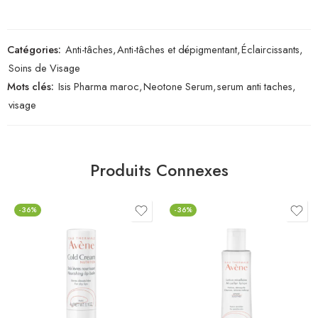
Catégories:
Anti-tâches
,
Anti-tâches et dépigmentant
,
Éclaircissants
,
Soins de Visage
Mots clés:
Isis Pharma maroc
,
Neotone Serum
,
serum anti taches
,
visage
Produits Connexes
-36%
-36%