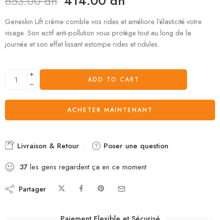
414.00
dh
653.00
dh
Geneskin Lift crème comble vos rides et améliore l’élasticité votre
visage. Son actif anti-pollution vous protège tout au long de la
journée et son effet lissant estompe rides et ridules.
ADD TO CART
ACHETER MAINTENANT
Livraison & Retour
Poser une question
37
les gens regardent ça en ce moment
Partager
Paiement Flexible et Sécurisé