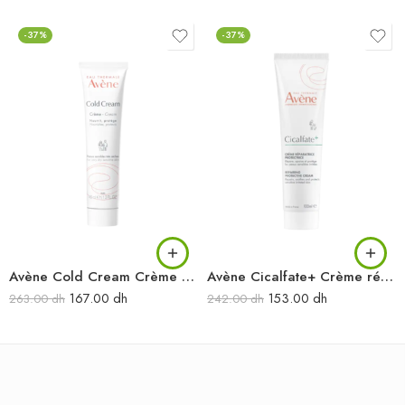
-37%
-37%
Avène Cold Cream Crème 100 ml
Avène Cicalfate+ Crème réparatrice protectrice 100 ml
167.00
dh
153.00
dh
263.00
dh
242.00
dh