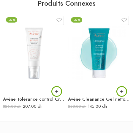
Produits Connexes
-37%
-37%
Avène Tolérance control Crème apaisante restauratrice 40 ml
Avène Cleanance Gel nettoyant 300 ml
207.00
dh
145.00
dh
326.00
dh
230.00
dh