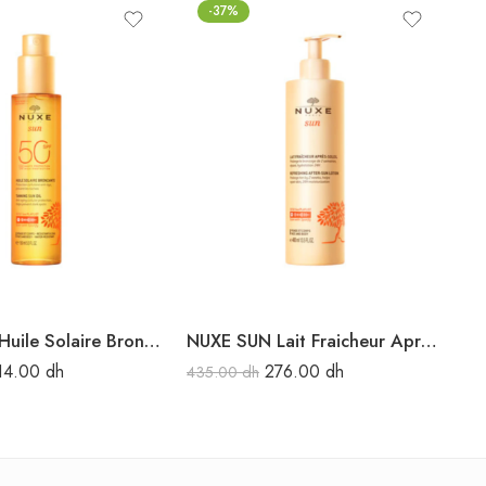
-37%
NUXE SUN Huile Solaire Bronzante Haute Protection SPF50 visage et corps 150ML
NUXE SUN Lait Fraicheur Après-Soleil visage et corps 400ML
14.00
dh
276.00
dh
435.00
dh
52