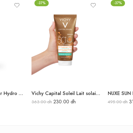
-37%
-37%
ISDIN Fotoprotecteur Hydro Oil SPF 30 200ML
Vichy Capital Soleil Lait solaire éco-conçu SPF50+200 ml
230.00
dh
3
363.00
dh
495.00
dh