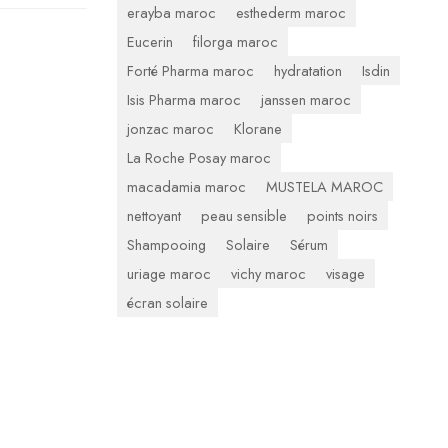
erayba maroc
esthederm maroc
Eucerin
filorga maroc
Forté Pharma maroc
hydratation
Isdin
Isis Pharma maroc
janssen maroc
jonzac maroc
Klorane
La Roche Posay maroc
macadamia maroc
MUSTELA MAROC
nettoyant
peau sensible
points noirs
Shampooing
Solaire
Sérum
uriage maroc
vichy maroc
visage
écran solaire