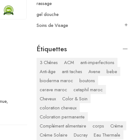
rassage
gel douche
Soins de Visage
Étiquettes
3 Chênes
ACM
anti-imperfections
Anti-âge
anti taches
Avene
bebe
bioderma maroc
boutons
cerave maroc
cetaphil maroc
Cheveux
Color & Soin
inue,
coloration cheveux
Coloration permanente
Complément alimentaire
corps
Crème
Crème Solaire
Ducray
Eau Thermale