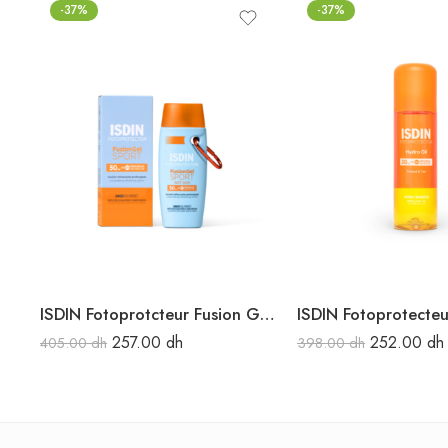
-37%
-37%
ISDIN Fotoprotcteur Fusion Gel Sport SPF50+ 100 ML
257.00
dh
252.00
dh
405.00
dh
398.00
dh