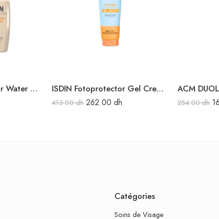
ISDIN Fotoprotecteur Water Color Light SPF50+ 50ML
ISDIN Fotoprotector Gel Creme SPF 50 250ML
ACM DUOL
262.00
dh
1
413.00
dh
254.00
dh
Catégories
Soins de Visage