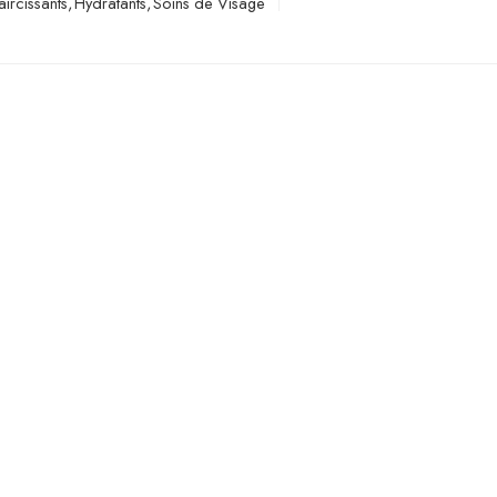
aircissants
,
Hydratants
,
Soins de Visage