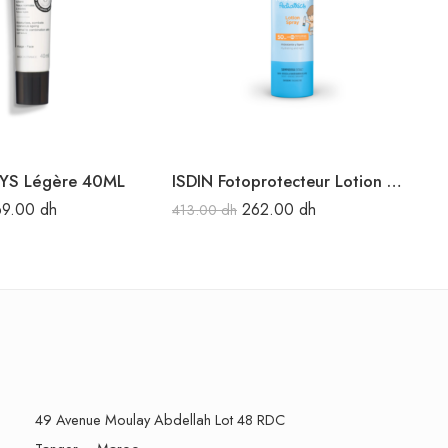
YS Légère 40ML
ISDIN Fotoprotecteur Lotion Spray Pédiatrique SPF 50 250ML
69.00
dh
262.00
dh
413.00
dh
39
49 Avenue Moulay Abdellah Lot 48 RDC