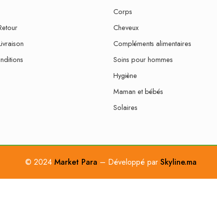
Corps
Retour
Cheveux
Livraison
Compléments alimentaires
nditions
Soins pour hommes
Hygiène
Maman et bébés
Solaires
© 2024
Market Para
– Développé par
Skyline.ma