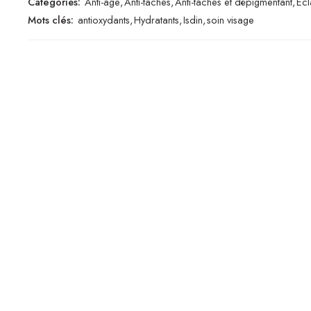
Catégories:
Anti-âge
,
Anti-tâches
,
Anti-tâches et dépigmentant
,
Écl
Mots clés:
antioxydants
,
Hydratants
,
Isdin
,
soin visage