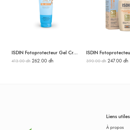
ISDIN Fotoprotecteur Gel Crème Pédiatrique SPF 50 250ML
262.00
dh
247.00
dh
413.00
dh
390.00
dh
Liens utiles
À propos