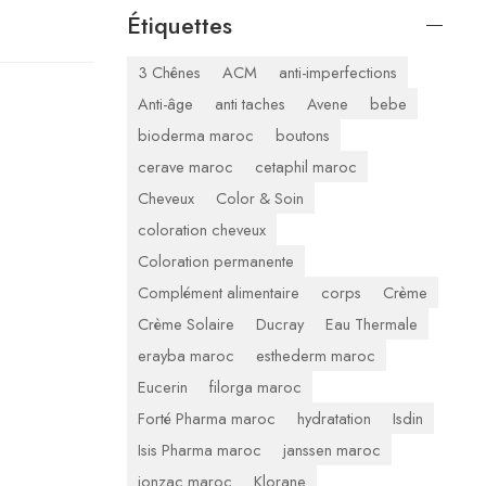
Étiquettes
3 Chênes
ACM
anti-imperfections
Anti-âge
anti taches
Avene
bebe
bioderma maroc
boutons
cerave maroc
cetaphil maroc
Cheveux
Color & Soin
coloration cheveux
Coloration permanente
Complément alimentaire
corps
Crème
Crème Solaire
Ducray
Eau Thermale
erayba maroc
esthederm maroc
Eucerin
filorga maroc
Forté Pharma maroc
hydratation
Isdin
Isis Pharma maroc
janssen maroc
jonzac maroc
Klorane