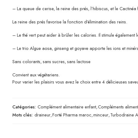
– La queue de cerise, la reine des prés, l’hibiscus, et le Cactinéa f
La reine des prés favorise la fonction d’élimination des reins.
– Le thé vert peut aider à brûler les calories. Il stimule également
– Le trio Algue aosa, ginseng et goyave apporte les ions et minér
Sans colorants, sans sucres, sans lactose
Convient aux végétariens.
Pour varier les plaisirs vous avez le choix entre 4 délicieuses sav
Catégories:
Complément alimentaire enfant
,
Compléments aliment
Mots clés:
draineur
,
Forté Pharma maroc
,
minceur
,
Turbodraine 