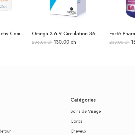
Ducray Anacaps Reactiv Complément alimentaire 30 capsules
Omega 3.6.9 Circulation 36Caps.
130.00
dh
1
206.00
dh
239.00
dh
Catégories
Soins de Visage
Corps
Retour
Cheveux