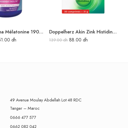
Forté Pharma Mélatonine 1900 30Gummies
Doppelherz Akin Zink Histidine 30comp.
51.00
dh
88.00
dh
139.00
dh
60
49 Avenue Moulay Abdellah Lot 48 RDC
Tanger – Maroc
0666 477 577
0662 082 042