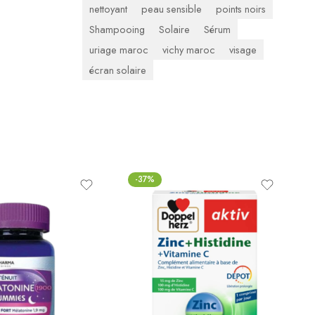
nettoyant
peau sensible
points noirs
Shampooing
Solaire
Sérum
uriage maroc
vichy maroc
visage
écran solaire
-37%