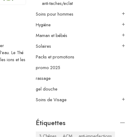
anti-taches/eclat
Soins pour hommes
Hygiène
Maman et bébés
ier
Solaires
l’eau. Le Thé
Packs et promotions
es ions et les
promo 2025
rassage
gel douche
Soins de Visage
Étiquettes
3 Chênes
ACM
anti-imperfections