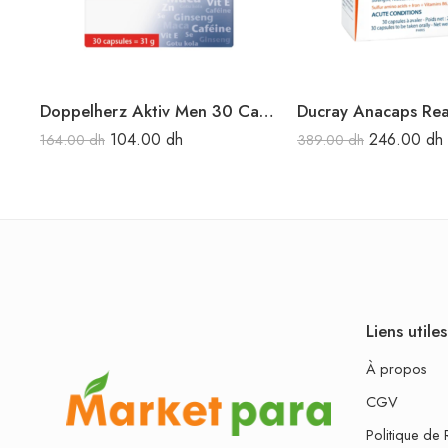
Doppelherz Aktiv Men 30 Caps.
104.00
dh
246.00
dh
164.00
dh
389.00
dh
Liens utiles
À propos
CGV
Politique de 