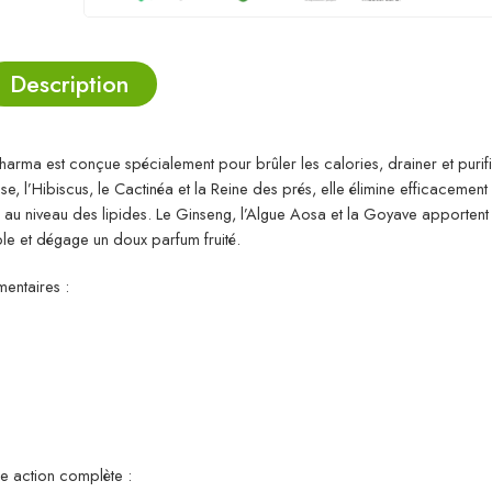
Description
arma est conçue spécialement pour brûler les calories, drainer et purif
, l’Hibiscus, le Cactinéa et la Reine des prés, elle élimine efficacement 
on au niveau des lipides. Le Ginseng, l’Algue Aosa et la Goyave apportent l
le et dégage un doux parfum fruité.
entaires :
ne action complète :