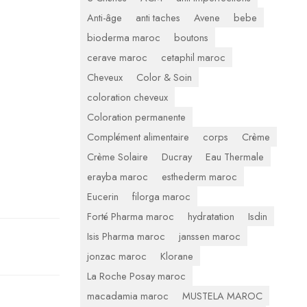
Anti-âge
anti taches
Avene
bebe
bioderma maroc
boutons
cerave maroc
cetaphil maroc
Cheveux
Color & Soin
coloration cheveux
Coloration permanente
Complément alimentaire
corps
Crème
Crème Solaire
Ducray
Eau Thermale
erayba maroc
esthederm maroc
Eucerin
filorga maroc
Forté Pharma maroc
hydratation
Isdin
Isis Pharma maroc
janssen maroc
jonzac maroc
Klorane
La Roche Posay maroc
macadamia maroc
MUSTELA MAROC