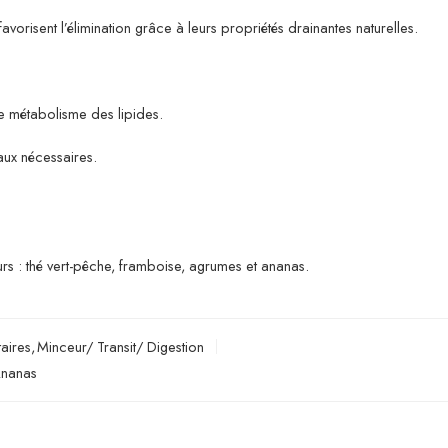
avorisent l’élimination grâce à leurs propriétés drainantes naturelles.
 le métabolisme des lipides.
aux nécessaires.
eurs : thé vert-pêche, framboise, agrumes et ananas.
aires
,
Minceur/ Transit/ Digestion
Ananas